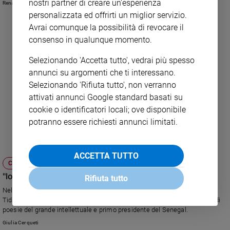
nostri partner di creare un'esperienza
Renata Maderna
e
personalizzata ed offrirti un miglior servizio.
giovani
Avrai comunque la possibilità di revocare il
Adolescenza
consenso in qualunque momento.
Bioetica
Selezionando 'Accetta tutto', vedrai più spesso
annunci su argomenti che ti interessano.
Selezionando 'Rifiuta tutto', non verranno
Vai
attivati annunci Google standard basati su
cookie o identificatori locali; ove disponibile
potranno essere richiesti annunci limitati.
Riflessioni
Foto
ACCETTA TUTTO
CULTURA E SPETTACOLI
Video
"Io, senegalese, vi racconto Senghor in italiano"
Rifiuta tutto
Nella raccolta "Il cantore della negritudine" lo scrittore e poeta Cheikh
Podcast
Tidiane Gaye, da molti anni residente in Italia, ha tradotto una selezione di
poesie del grande intellettuale e primo presidente del Senegal.
Giulia Cerqueti
Privacy