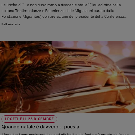
Chiesa
Le liriche di “… e non riuscimmo a riveder le stelle” (Tau editrice nella
Chiesa
collana Testimonianze e Esperienze delle Migrazioni curato dalla
Fondazione Migrantes) con prefazione del presidente della Conferenza
episcopale italiana, il cardinale Gualtiero Bassetti, corredato dalle foto di
Fede
Raffaele Iaria
Romano Siciliani.
e
spiritualità
Santi
Devozione
e
fede
Parola
del
giorno
Santo
del
giorno
Società
I POETI E IL 25 DICEMBRE
e
Quando natale è davvero... poesia
valori
Alcuni tra i componimenti in versi più belli sulla festa più amata dell'anno.