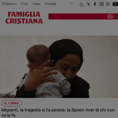
Riflessioni
Foto
Video
Podcast
Privacy Policy
Chi siamo
Contatti
Pubblicità
Attualità
Registrati
Redazione
Italia
POESIE
Cronaca
Politica
Mondo
Economia
Legalità
e
giustizia
Sport
Interviste
Papa
IL LIBRO
Papa
Migranti, la tragedia si fa poesia: la Spoon river di chi non
ce la fa