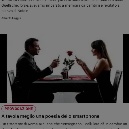
Ambiente
Quelli che, forse, avevamo imparato a memoria da bambini e recitato al
e
pranzo di Natale.
Creato
Alberto Laggia
Volontariato
Diritti
Aziende
di
valore
Caso
della
settimana
Migranti
Diversità
e
inclusione
Costume
PROVOCAZIONE
A tavola meglio una poesia dello smartphone
Cultura
e
Un ristorante di Roma ai clienti che consegnano il cellulare dà in cambio un
spettacoli