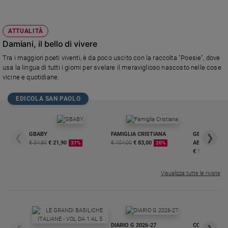
Policy
ATTUALITÀ
Chi
Damiani, il bello di vivere
siamo
Tra i maggiori poeti viventi, è da poco uscito con la raccolta "Poesie", dove
usa la lingua di tutti i giorni per svelare il meraviglioso nascosto nelle cose
vicine e quotidiane.
Contatti
EDICOLA SAN PAOLO
Pubblicità
Registrati
GBABY
FAMIGLIA CRISTIANA
GBABY DIGITA
❮
❯
€ 34,80
€ 21,90
€ 104,00
€ 83,00
ABBONAMEN
37%
20%
€ 16,99
Redazione
Visualizza tutte le riviste
Social
DIARIO G 2026-27
COLLANA ARS