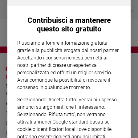
Chiesa
€ 64,50
Chiesa
Visualizza tutte le collection
Contribuisci a mantenere
Fede
questo sito gratuito
e
spiritualità
Riusciamo a fornire informazione gratuita
Santi
grazie alla pubblicità erogata dai nostri partner.
Devozione
Accettando i consensi richiesti permetti ai
e
nostri partner di creare un'esperienza
fede
personalizzata ed offrirti un miglior servizio.
Parola
I SITI SAN PAOLO
NOTE LEGALI
Avrai comunque la possibilità di revocare il
del
GRUPPO EDITORIALE
PRIVACY POLICY
consenso in qualunque momento.
giorno
SAN PAOLO
Santo
INFORMATIVA
Selezionando 'Accetta tutto', vedrai più spesso
del
BENESSERE
WHISTLEBLOWING
annunci su argomenti che ti interessano.
giorno
SOCIAL
TELENOVA
Selezionando 'Rifiuta tutto', non verranno
Società
attivati annunci Google standard basati su
GAZZETTA D'ALBA
e
cookie o identificatori locali; ove disponibile
valori
IL GIORNALINO
potranno essere richiesti annunci limitati.