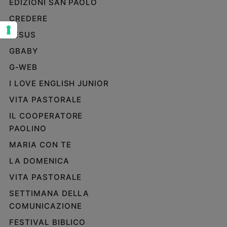
EDIZIONI SAN PAOLO
Sanremo
CREDERE
2026
JESUS
Cinema,
Tv
GBABY
e
G-WEB
streaming
Libri
I LOVE ENGLISH JUNIOR
Musica
VITA PASTORALE
Arte
IL COOPERATORE
PAOLINO
Famiglia
ed
MARIA CON TE
educazione
LA DOMENICA
Genitori
e
VITA PASTORALE
figli
SETTIMANA DELLA
Nonni
COMUNICAZIONE
Coppia
FESTIVAL BIBLICO
Scuola