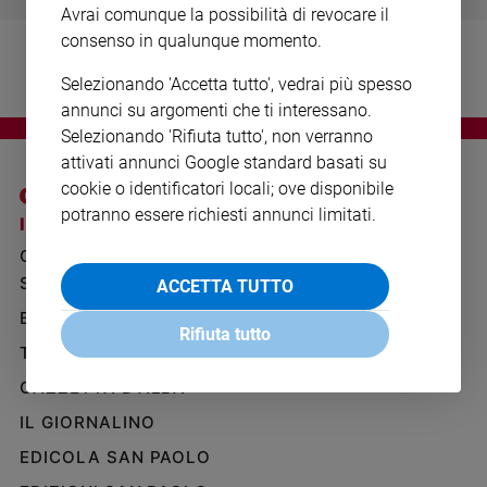
Avrai comunque la possibilità di revocare il
Ambiente
e
consenso in qualunque momento.
Creato
Selezionando 'Accetta tutto', vedrai più spesso
Volontariato
annunci su argomenti che ti interessano.
Diritti
Selezionando 'Rifiuta tutto', non verranno
Aziende
attivati annunci Google standard basati su
di
cookie o identificatori locali; ove disponibile
valore
potranno essere richiesti annunci limitati.
Caso
I SITI SAN PAOLO
NOTE LEGALI
della
GRUPPO EDITORIALE
PRIVACY POLICY
settimana
SAN PAOLO
ACCETTA TUTTO
INFORMATIVA
Migranti
BENESSERE
WHISTLEBLOWING
Diversità
Rifiuta tutto
SOCIAL
e
TELENOVA
inclusione
GAZZETTA D'ALBA
Costume
IL GIORNALINO
Cultura
EDICOLA SAN PAOLO
e
spettacoli