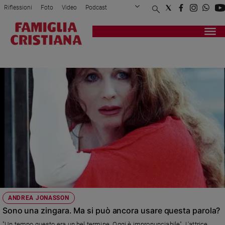
Riflessioni
Foto
Video
Podcast
Privacy Policy
Chi siamo
Contatti
Pubblicità
Attualità
Registrati
Redazione
Italia
PREMIO RENATO SIMONI
Cronaca
Politica
Mondo
Economia
Legalità
e
giustizia
Sport
Interviste
Papa
ANDREA JONASSON
Papa
Sono una zingara. Ma si può ancora usare questa parola?
"Un tempo questo era un bel termine. Oggi è impronunciabile". L'attrice