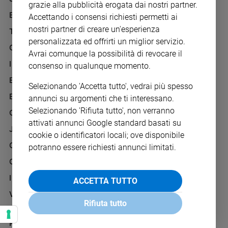
Chiesa
INFORMATIVA
grazie alla pubblicità erogata dai nostri partner.
BENESSERE
WHISTLEBLOWING
Accettando i consensi richiesti permetti ai
Chiesa
SOCIAL
nostri partner di creare un'esperienza
TELENOVA
Fede
personalizzata ed offrirti un miglior servizio.
GAZZETTA D'ALBA
e
Avrai comunque la possibilità di revocare il
spiritualità
IL GIORNALINO
consenso in qualunque momento.
Santi
EDICOLA SAN PAOLO
Selezionando 'Accetta tutto', vedrai più spesso
Devozione
EDIZIONI SAN PAOLO
annunci su argomenti che ti interessano.
e
fede
Selezionando 'Rifiuta tutto', non verranno
CREDERE
Parola
attivati annunci Google standard basati su
JESUS
del
cookie o identificatori locali; ove disponibile
giorno
GBABY
potranno essere richiesti annunci limitati.
Santo
G-WEB
del
I LOVE ENGLISH JUNIOR
giorno
ACCETTA TUTTO
VITA PASTORALE
Società
Rifiuta tutto
e
IL COOPERATORE
valori
PAOLINO