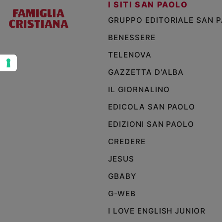
I SITI SAN PAOLO
e
GRUPPO EDITORIALE SAN 
giovani
Adolescenza
BENESSERE
Bioetica
TELENOVA
GAZZETTA D'ALBA
Vai
IL GIORNALINO
EDICOLA SAN PAOLO
Riflessioni
EDIZIONI SAN PAOLO
CREDERE
Foto
JESUS
Video
GBABY
G-WEB
Podcast
I LOVE ENGLISH JUNIOR
Privacy