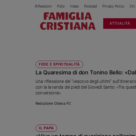
Riflessioni
Foto
Video
Podcast
Privacy Policy
Chi
Attualità
ATTUALITÀ
Italia
Cronaca
Politica
QUARESIMA 2025
Mondo
Economia
FEDE E SPIRITUALITÀ
La Quaresima di don Tonino Bello: «Dall
Legalità
e
Una riflessione del “vescovo degli ultimi” sull’itinera
giustizia
con la lavanda dei piedi del Giovedì Santo: «Tra questi
Sport
conversione»
Interviste
Redazione Chiesa FC
Papa
Papa
IL PAPA