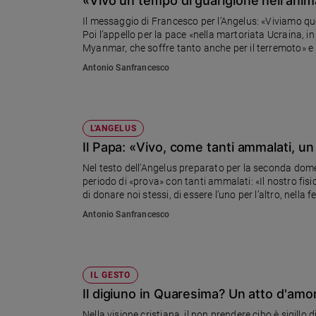
«Vivo un tempo di guarigione nell'anima
Chiesa
Il messaggio di Francesco per l’Angelus: «Viviamo qu
Chiesa
Poi l’appello per la pace «nella martoriata Ucraina, 
Myanmar, che soffre tanto anche per il terremoto» e 
Fede
atto una «spaventosa catastrofe umanitaria»
e
Antonio Sanfrancesco
spiritualità
Santi
Devozione
L'ANGELUS
e
Il Papa: «Vivo, come tanti ammalati, 
fede
Nel testo dell'Angelus preparato per la seconda dom
Parola
periodo di «prova» con tanti ammalati: «Il nostro fisi
del
di donare noi stessi, di essere l’uno per l’altro, nella
giorno
trecento bambini guidati da padre Enzo Fortunato: «S
Antonio Sanfrancesco
Santo
di vicinanza. Grazie, carissimi bambini! Il Papa vi vu
del
giorno
IL GESTO
Società
e
Il digiuno in Quaresima? Un atto d'amo
valori
Nella visione cristiana, il non prendere cibo è sigillo 