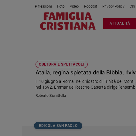
Riflessioni
Foto
Video
Podcast
Privacy Policy
Chi
Attualità
ATTUALITÀ
Italia
Cronaca
Politica
RACINE
Mondo
Economia
CULTURA E SPETTACOLI
Atalia, regina spietata della BIbbia, riv
Legalità
e
Il 10 giugno a Roma, nel chiostro di Trinità dei Mon
giustizia
nel 1692. Emmanuel Resche-Caserta dirige l'ensemb
Sport
Roberto Zichittella
Interviste
Papa
Papa
EDICOLA SAN PAOLO