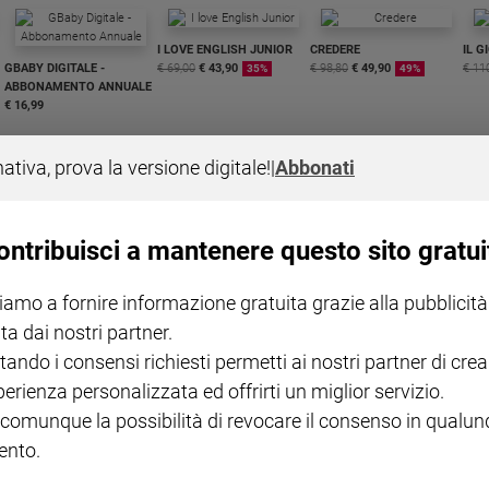
I LOVE ENGLISH JUNIOR
CREDERE
IL G
GBABY DIGITALE -
€ 69,00
€ 43,90
€ 98,80
€ 49,90
€ 11
35%
49%
ABBONAMENTO ANNUALE
€ 16,99
nativa, prova la versione digitale!
|
Abbonati
ontribuisci a mantenere questo sito gratui
COLLANA ARSENIO LUPIN
QUID+ ALLENIAMO
VOL. 1 - 2
MAGNIFICA HUMANITAS -
L'INTELLIGENZA
PRE
iamo a fornire informazione gratuita grazie alla pubblicità
€ 18,50
ENCICLICA PAPALE
€ 27,50
SANT
€ 2,90
A 10
ta dai nostri partner.
€ 24
tando i consensi richiesti permetti ai nostri partner di crea
perienza personalizzata ed offrirti un miglior servizio.
 comunque la possibilità di revocare il consenso in qualu
nto.