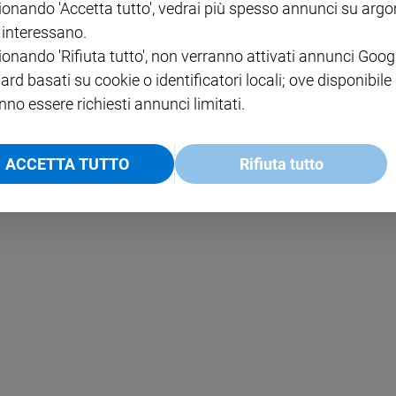
ionando 'Accetta tutto', vedrai più spesso annunci su arg
i interessano.
NOTE LEGALI
ionando 'Rifiuta tutto', non verranno attivati annunci Goog
PAOLO
PRIVACY POLICY
ard basati su cookie o identificatori locali; ove disponibile
nno essere richiesti annunci limitati.
INFORMATIVA WHISTLEBL
SOCIAL
ACCETTA TUTTO
Rifiuta tutto