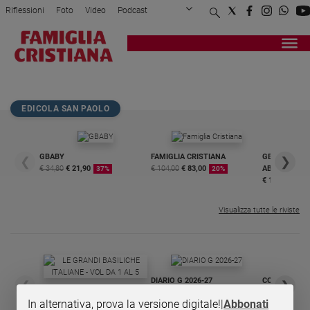
Riflessioni
Foto
Video
Podcast
Privacy Policy
Chi siamo
Contatti
Pubblicità
Attualità
Registrati
Redazione
Italia
RENEE ZELLWEGER_1
Cronaca
Politica
EDICOLA SAN PAOLO
Mondo
Economia
GBABY
FAMIGLIA CRISTIANA
GBABY DIGITA
❮
❯
Legalità
€ 34,80
€ 21,90
€ 104,00
€ 83,00
ABBONAMEN
37%
20%
e
€ 16,99
giustizia
Sport
Visualizza tutte le riviste
Interviste
Papa
Papa
DIARIO G 2026-27
COLLANA ARS
❮
❯
LE GRANDI BASILICHE ITALIANE
€ 8,90
1 - 2
- € 8,90
In alternativa, prova la versione digitale!
|
Abbonati
- VOL DA 1 AL 5
€ 18,50