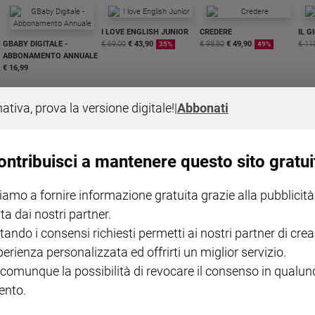
I LOVE ENGLISH JUNIOR
CREDERE
IL G
GBABY DIGITALE -
€ 69,00
€ 43,90
€ 98,80
€ 49,90
€ 11
35%
49%
ABBONAMENTO ANNUALE
€ 16,99
nativa, prova la versione digitale!
|
Abbonati
ontribuisci a mantenere questo sito gratui
COLLANA ARSENIO LUPIN
QUID+ ALLENIAMO
VOL. 1 - 2
MAGNIFICA HUMANITAS -
L'INTELLIGENZA
PRE
iamo a fornire informazione gratuita grazie alla pubblicità
€ 18,50
ENCICLICA PAPALE
€ 27,50
SANT
€ 2,90
A 10
ta dai nostri partner.
€ 24
tando i consensi richiesti permetti ai nostri partner di crea
perienza personalizzata ed offrirti un miglior servizio.
 comunque la possibilità di revocare il consenso in qualu
nto.