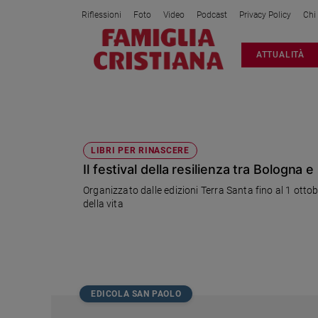
Riflessioni
Foto
Video
Podcast
Privacy Policy
Chi
Attualità
ATTUALITÀ
Italia
Cronaca
Politica
RESILIENZXA
Mondo
Economia
LIBRI PER RINASCERE
Il festival della resilienza tra Bologna e
Legalità
e
Organizzato dalle edizioni Terra Santa fino al 1 ottobre
giustizia
della vita
Sport
Interviste
Papa
Papa
EDICOLA SAN PAOLO