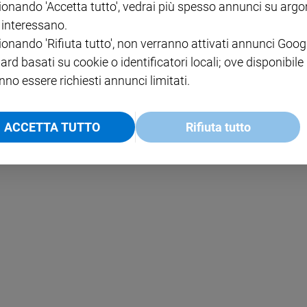
ionando 'Accetta tutto', vedrai più spesso annunci su arg
i interessano.
NOTE LEGALI
ionando 'Rifiuta tutto', non verranno attivati annunci Goog
PAOLO
PRIVACY POLICY
ard basati su cookie o identificatori locali; ove disponibile
nno essere richiesti annunci limitati.
INFORMATIVA WHISTLEBL
SOCIAL
ACCETTA TUTTO
Rifiuta tutto