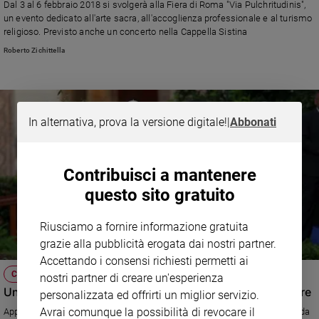
Dal 3 al 6 febbraio 2018 si svolgerà alla Fiera di Roma "Via Pulchritudinis",
e
un evento dedicato all'arte sacra, all'accoglienza professionale e al turismo
giovani
religioso. Previsto anche un concerto nella Cappella Sistina
Adolescenza
Roberto Zichittella
Bioetica
In alternativa, prova la versione digitale!
|
Abbonati
Vai
Riflessioni
Contribuisci a mantenere
questo sito gratuito
Foto
Riusciamo a fornire informazione gratuita
Video
grazie alla pubblicità erogata dai nostri partner.
Accettando i consensi richiesti permetti ai
CHIESA
Podcast
nostri partner di creare un'esperienza
Un minuto per la pace, oggi il mondo si ferma per pregare
personalizzata ed offrirti un miglior servizio.
Avrai comunque la possibilità di revocare il
Appuntamento alle 13. L'iniziativa varata nel ricordo dell'appello lanciato da
Privacy