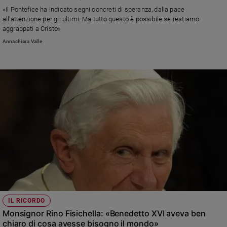
Chiesa
«Il Pontefice ha indicato segni concreti di speranza, dalla pace
Chiesa
all’attenzione per gli ultimi. Ma tutto questo è possibile se restiamo
aggrappati a Cristo»
Fede
Annachiara Valle
e
spiritualità
Santi
Devozione
e
fede
Parola
del
giorno
Santo
del
giorno
Società
IL RICORDO
e
Monsignor Rino Fisichella: «Benedetto XVI aveva ben
valori
chiaro di cosa avesse bisogno il mondo»