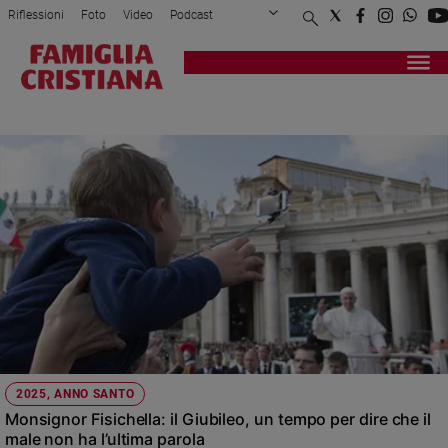
Riflessioni
Foto
Video
Podcast
Privacy Policy
Chi siamo
Contatti
Pubblicità
Attualità
Registrati
Redazione
Italia
RINO FISICHELLA
Cronaca
Politica
Mondo
Economia
Legalità
e
giustizia
Sport
Interviste
Papa
2025, ANNO SANTO
Papa
Monsignor Fisichella: il Giubileo, un tempo per dire che il
male non ha l’ultima parola