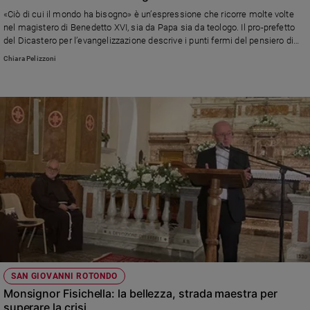
Ambiente
«Ciò di cui il mondo ha bisogno» è un’espressione che ricorre molte volte
e
nel magistero di Benedetto XVI, sia da Papa sia da teologo. Il pro-prefetto
Creato
del Dicastero per l’evangelizzazione descrive i punti fermi del pensiero di
papa Ratzinger
Volontariato
Chiara Pelizzoni
Diritti
Aziende
di
valore
Caso
della
settimana
Migranti
Diversità
e
inclusione
Costume
SAN GIOVANNI ROTONDO
Cultura
Monsignor Fisichella: la bellezza, strada maestra per
e
spettacoli
superare la crisi