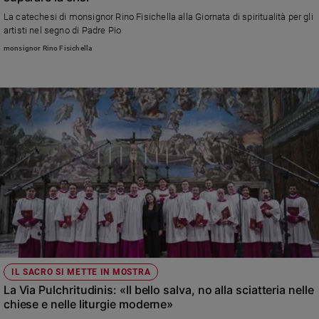
La catechesi di monsignor Rino Fisichella alla Giornata di spiritualità per gli
Sanremo
artisti nel segno di Padre Pio
2026
monsignor Rino Fisichella
Cinema,
Tv
e
streaming
Libri
Musica
Arte
Famiglia
ed
educazione
Genitori
e
figli
IL SACRO SI METTE IN MOSTRA
Nonni
La Via Pulchritudinis: «Il bello salva, no alla sciatteria nelle
Coppia
chiese e nelle liturgie moderne»
Scuola