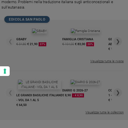
moderno. Problemi nella traduzione italiana sugli anticoncezionali e
sull'eutanasia.
EDICOLA SAN PAOLO
GBABY
FAMIGLIA CRISTIANA
GBABY DIGITA
❮
❯
€ 34,80
€ 21,90
€ 104,00
€ 83,00
ABBONAMEN
37%
20%
€ 16,99
Visualizza tutte le riviste
DIARIO G 2026-27
COLLANA ARS
❮
❯
LE GRANDI BASILICHE ITALIANE
€ 8,90
1 - 2
- € 8,90
- VOL DA 1 AL 5
€ 18,50
€ 64,50
Visualizza tutte le collection