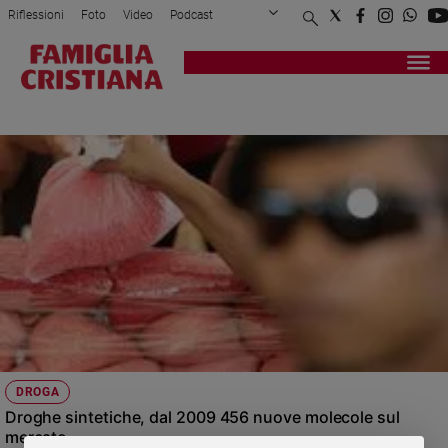
Riflessioni
Foto
Video
Podcast
Privacy Policy
Chi siamo
Contatti
Pubblicità
Attualità
Registrati
Redazione
Italia
RIS
Cronaca
Politica
Mondo
Economia
Legalità
e
giustizia
Sport
Interviste
Papa
DROGA
Papa
Droghe sintetiche, dal 2009 456 nuove molecole sul
mercato