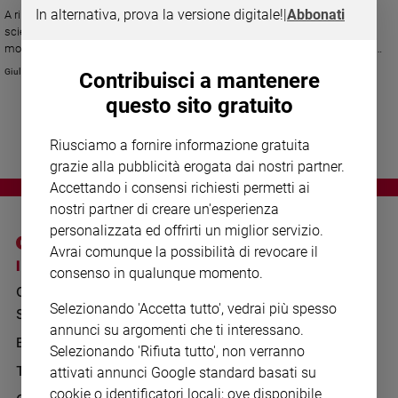
Chiesa
In alternativa, prova la versione digitale!
|
Abbonati
A ricordarlo è il capitano Fabiana Di Rosa del Reparto investigazioni
Chiesa
scientifiche di Roma. Dopo la morte del 16enne Lamberto Lucaccioni,
morto dopo aver consumato una grossa dose di ecstasy, si cerca di fare
luce sul mondo in continua evoluzione delle droghe sintetiche.
Fede
Giulia Cerqueti
Contribuisci a mantenere
e
spiritualità
questo sito gratuito
Santi
Riusciamo a fornire informazione gratuita
Devozione
grazie alla pubblicità erogata dai nostri partner.
e
Accettando i consensi richiesti permetti ai
fede
nostri partner di creare un'esperienza
Parola
personalizzata ed offrirti un miglior servizio.
del
giorno
Avrai comunque la possibilità di revocare il
I SITI SAN PAOLO
NOTE LEGALI
consenso in qualunque momento.
Santo
GRUPPO EDITORIALE
PRIVACY POLICY
del
Selezionando 'Accetta tutto', vedrai più spesso
giorno
SAN PAOLO
INFORMATIVA
annunci su argomenti che ti interessano.
BENESSERE
WHISTLEBLOWING
Società
Selezionando 'Rifiuta tutto', non verranno
SOCIAL
e
TELENOVA
attivati annunci Google standard basati su
valori
cookie o identificatori locali; ove disponibile