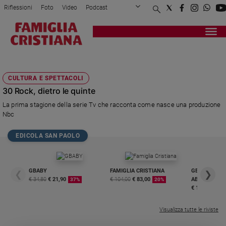
Riflessioni
Foto
Video
Podcast
Privacy Policy
Chi siamo
Contatti
Pubblicità
Attualità
Registrati
Redazione
Italia
ROCKFELLER PLAZA
Cronaca
CULTURA E SPETTACOLI
Politica
30 Rock, dietro le quinte
Mondo
La prima stagione della serie Tv che racconta come nasce una produzione
Economia
Nbc
Legalità
e
EDICOLA SAN PAOLO
giustizia
Sport
Interviste
GBABY
FAMIGLIA CRISTIANA
GBABY DIGITA
❮
❯
€ 34,80
€ 21,90
€ 104,00
€ 83,00
ABBONAMEN
37%
20%
Papa
€ 16,99
Papa
Visualizza tutte le riviste