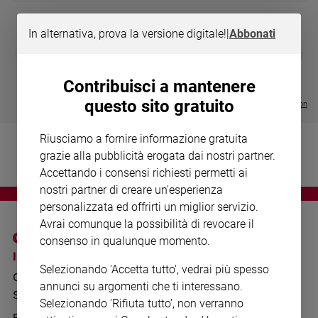
Chiesa
Chiesa
In alternativa, prova la versione digitale!
|
Abbonati
DIARIO G 2026-27
COLLANA ARS
❮
❯
Fede
LE GRANDI BASILICHE ITALIANE
€ 8,90
1 - 2
- € 8,90
e
- VOL DA 1 AL 5
€ 18,50
spiritualità
Contribuisci a mantenere
€ 64,50
questo sito gratuito
Santi
Visualizza tutte le collection
Devozione
e
Riusciamo a fornire informazione gratuita
fede
grazie alla pubblicità erogata dai nostri partner.
Parola
Accettando i consensi richiesti permetti ai
del
nostri partner di creare un'esperienza
giorno
personalizzata ed offrirti un miglior servizio.
Santo
Avrai comunque la possibilità di revocare il
del
consenso in qualunque momento.
giorno
I SITI SAN PAOLO
NOTE LEGALI
Selezionando 'Accetta tutto', vedrai più spesso
GRUPPO EDITORIALE
PRIVACY POLICY
Società
annunci su argomenti che ti interessano.
e
SAN PAOLO
INFORMATIVA
Selezionando 'Rifiuta tutto', non verranno
valori
BENESSERE
WHISTLEBLOWING