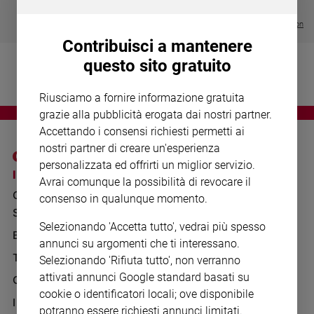
Chiesa
€ 64,50
Chiesa
Visualizza tutte le collection
Contribuisci a mantenere
Fede
questo sito gratuito
e
spiritualità
Riusciamo a fornire informazione gratuita
Santi
grazie alla pubblicità erogata dai nostri partner.
Devozione
Accettando i consensi richiesti permetti ai
e
nostri partner di creare un'esperienza
fede
personalizzata ed offrirti un miglior servizio.
Parola
I SITI SAN PAOLO
NOTE LEGALI
Avrai comunque la possibilità di revocare il
del
GRUPPO EDITORIALE
PRIVACY POLICY
consenso in qualunque momento.
giorno
SAN PAOLO
Santo
INFORMATIVA
Selezionando 'Accetta tutto', vedrai più spesso
del
BENESSERE
WHISTLEBLOWING
annunci su argomenti che ti interessano.
giorno
SOCIAL
TELENOVA
Selezionando 'Rifiuta tutto', non verranno
Società
attivati annunci Google standard basati su
GAZZETTA D'ALBA
e
cookie o identificatori locali; ove disponibile
valori
IL GIORNALINO
potranno essere richiesti annunci limitati.