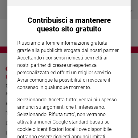
Chiesa
€ 64,50
Chiesa
Visualizza tutte le collection
Contribuisci a mantenere
Fede
questo sito gratuito
e
spiritualità
Riusciamo a fornire informazione gratuita
Santi
grazie alla pubblicità erogata dai nostri partner.
Devozione
Accettando i consensi richiesti permetti ai
e
nostri partner di creare un'esperienza
fede
personalizzata ed offrirti un miglior servizio.
Parola
I SITI SAN PAOLO
NOTE LEGALI
Avrai comunque la possibilità di revocare il
del
GRUPPO EDITORIALE
PRIVACY POLICY
consenso in qualunque momento.
giorno
SAN PAOLO
Santo
INFORMATIVA
Selezionando 'Accetta tutto', vedrai più spesso
del
BENESSERE
WHISTLEBLOWING
annunci su argomenti che ti interessano.
giorno
SOCIAL
TELENOVA
Selezionando 'Rifiuta tutto', non verranno
Società
attivati annunci Google standard basati su
GAZZETTA D'ALBA
e
cookie o identificatori locali; ove disponibile
valori
IL GIORNALINO
potranno essere richiesti annunci limitati.