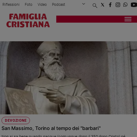
Riflessioni
Foto
Video
Podcast
Privacy Policy
Chi siamo
Contatti
Pubblicità
Attualità
Registrati
Redazione
Italia
SAN MASSIMO
Cronaca
Politica
Mondo
Economia
Legalità
e
giustizia
Sport
Interviste
Papa
DEVOZIONE
Papa
San Massimo, Torino al tempo dei "barbari"
Non si sa bene quando nacque (comunque dopo il 350 dopo Cristo) né