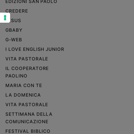
EDIZIONI SAN PAOLO
Sanremo
CREDERE
2026
JESUS
Cinema,
Tv
GBABY
e
G-WEB
streaming
Libri
I LOVE ENGLISH JUNIOR
Musica
VITA PASTORALE
Arte
IL COOPERATORE
PAOLINO
Famiglia
ed
MARIA CON TE
educazione
LA DOMENICA
Genitori
e
VITA PASTORALE
figli
SETTIMANA DELLA
Nonni
COMUNICAZIONE
Coppia
FESTIVAL BIBLICO
Scuola