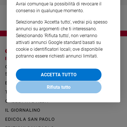
Avrai comunque la possibilità di revocare il
Ambiente
e
consenso in qualunque momento.
Creato
Selezionando 'Accetta tutto', vedrai più spesso
Volontariato
annunci su argomenti che ti interessano.
Diritti
Selezionando 'Rifiuta tutto', non verranno
Aziende
attivati annunci Google standard basati su
di
cookie o identificatori locali; ove disponibile
valore
potranno essere richiesti annunci limitati.
Caso
I SITI SAN PAOLO
NOTE LEGALI
della
GRUPPO EDITORIALE
PRIVACY POLICY
settimana
SAN PAOLO
ACCETTA TUTTO
INFORMATIVA
Migranti
BENESSERE
WHISTLEBLOWING
Diversità
Rifiuta tutto
SOCIAL
e
TELENOVA
inclusione
GAZZETTA D'ALBA
Costume
IL GIORNALINO
Cultura
EDICOLA SAN PAOLO
e
spettacoli