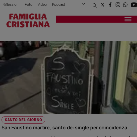
Riflessioni
Foto
Video
Podcast
Privacy Policy
Chi siamo
Contatti
Pubblicità
Attualità
Registrati
Redazione
Italia
SAN VALENTINO
Cronaca
Politica
Mondo
Economia
Legalità
e
giustizia
Sport
Interviste
Papa
SANTO DEL GIORNO
Papa
San Faustino martire, santo dei single per coincidenza