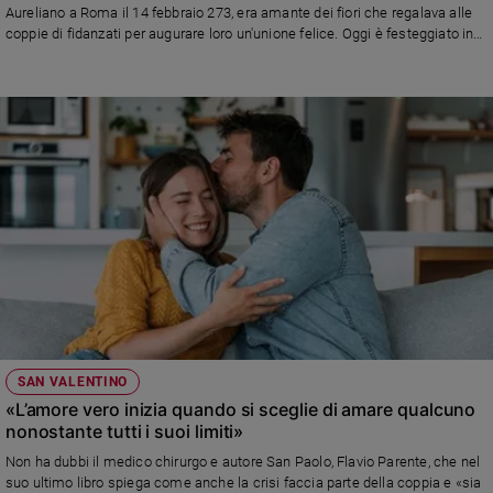
Aureliano a Roma il 14 febbraio 273, era amante dei fiori che regalava alle
Ambiente
coppie di fidanzati per augurare loro un'unione felice. Oggi è festeggiato in
e
tutto il mondo come il “Santo dell'amore”. A Vienna, vengono distribuite alle
Creato
coppie le
Lettere d'amore da parte di Dio
Volontariato
Diritti
Aziende
di
valore
Caso
della
settimana
Migranti
Diversità
e
inclusione
SAN VALENTINO
Costume
«L’amore vero inizia quando si sceglie di amare qualcuno
nonostante tutti i suoi limiti»
Cultura
Non ha dubbi il medico chirurgo e autore San Paolo, Flavio Parente, che nel
e
suo ultimo libro spiega come anche la crisi faccia parte della coppia e «sia
spettacoli