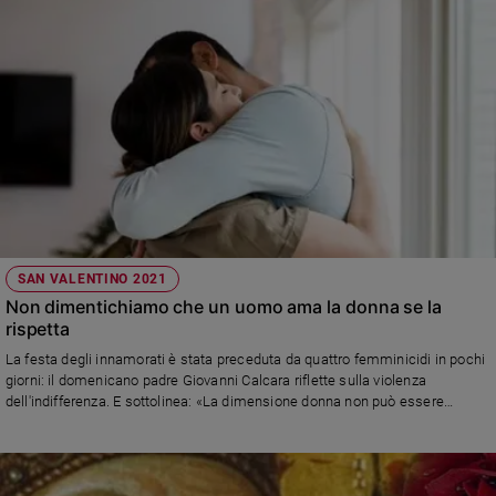
SAN VALENTINO 2021
Non dimentichiamo che un uomo ama la donna se la
rispetta
La festa degli innamorati è stata preceduta da quattro femminicidi in pochi
giorni: il domenicano padre Giovanni Calcara riflette sulla violenza
dell'indifferenza. E sottolinea: «La dimensione donna non può essere
relegata alle giornate celebrative, ma deve interessare scelte di campo,
finanziamenti economici, percorsi educativi a tutti i livelli scolastici, prassi
pastorali delle parrocchie, mondo dei media»