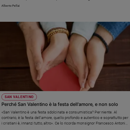
nonni.. Eppure si continua a parlare d'amore. Ecco cosa ne pensa l'esperto
Alberto Pellai
Policy
Alberto Pellai
Chi
siamo
Contatti
Pubblicità
Registrati
Redazione
SAN VALENTINO
Perché San Valentino è la festa dell'amore, e non solo
Social
«San Valentino è una festa sdolcinata e consumistica? Per niente. Al
contrario, è la festa dell'amore, quello profondo e autentico e soprattutto per
i cristiani è, innanzi tutto, altro». Ce lo ricorda monsignor Francesco Antonio
Soddu,vescovo di Terni-Narni-Amelia e già direttore della Caritas Italiana