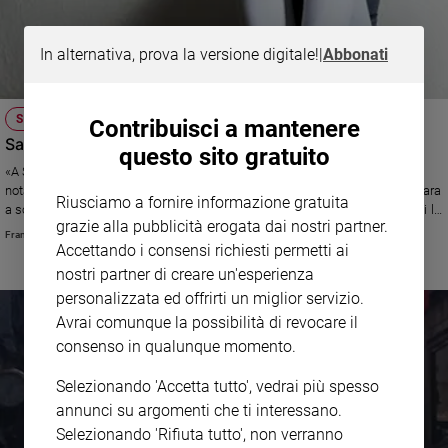
In alternativa, prova la versione digitale!
|
Abbonati
SAN VALENTINO
Contribuisci a mantenere
San Valentino «Mi vedo brutta. Cosa posso fare?»
questo sito gratuito
«A San Valentino le ragazze belle ricevono bigliettini, io no... Nessuno mi
nota... vuol dire che sono brutta», si sfoga una ragazza. La risposta: «Impara
Riusciamo a fornire informazione gratuita
a sorridere a te e agli altri... e a coltivare la simpatia e l’amicizia. scoprirai la
grazie alla pubblicità erogata dai nostri partner.
bellezza interiore»
Francesca Fabris
Accettando i consensi richiesti permetti ai
nostri partner di creare un'esperienza
personalizzata ed offrirti un miglior servizio.
Avrai comunque la possibilità di revocare il
consenso in qualunque momento.
Selezionando 'Accetta tutto', vedrai più spesso
annunci su argomenti che ti interessano.
Selezionando 'Rifiuta tutto', non verranno