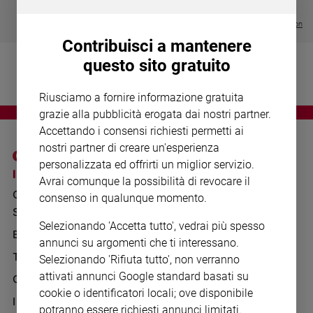
Chiesa
€ 64,50
Chiesa
Visualizza tutte le collection
Contribuisci a mantenere
Fede
questo sito gratuito
e
spiritualità
Riusciamo a fornire informazione gratuita
Santi
grazie alla pubblicità erogata dai nostri partner.
Devozione
Accettando i consensi richiesti permetti ai
e
nostri partner di creare un'esperienza
fede
personalizzata ed offrirti un miglior servizio.
Parola
I SITI SAN PAOLO
NOTE LEGALI
Avrai comunque la possibilità di revocare il
del
GRUPPO EDITORIALE
PRIVACY POLICY
consenso in qualunque momento.
giorno
SAN PAOLO
Santo
INFORMATIVA
Selezionando 'Accetta tutto', vedrai più spesso
del
BENESSERE
WHISTLEBLOWING
annunci su argomenti che ti interessano.
giorno
SOCIAL
TELENOVA
Selezionando 'Rifiuta tutto', non verranno
Società
attivati annunci Google standard basati su
GAZZETTA D'ALBA
e
cookie o identificatori locali; ove disponibile
valori
IL GIORNALINO
potranno essere richiesti annunci limitati.