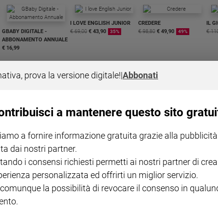
I LOVE ENGLISH JUNIOR
CREDERE
IL G
GBABY DIGITALE -
€ 69,00
€ 43,90
€ 98,80
€ 49,90
€ 11
35%
49%
ABBONAMENTO ANNUALE
€ 16,99
nativa, prova la versione digitale!
|
Abbonati
ontribuisci a mantenere questo sito gratui
COLLANA ARSENIO LUPIN
QUID+ ALLENIAMO
VOL. 1 - 2
MAGNIFICA HUMANITAS -
L'INTELLIGENZA
PRE
iamo a fornire informazione gratuita grazie alla pubblicità
€ 18,50
ENCICLICA PAPALE
€ 27,50
SANT
€ 2,90
A 10
ta dai nostri partner.
€ 24
tando i consensi richiesti permetti ai nostri partner di crea
perienza personalizzata ed offrirti un miglior servizio.
 comunque la possibilità di revocare il consenso in qualu
nto.