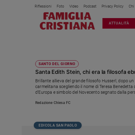
Riflessioni
Foto
Video
Podcast
Privacy Policy
Chi
Attualità
ATTUALITÀ
Italia
Cronaca
Politica
SANTA EDITH STEIN
Mondo
Economia
SANTO DEL GIORNO
Santa Edith Stein, chi era la filosofa 
Legalità
e
Brillante allieva del grande filosofo Husserl, dopo un
giustizia
carmelitana scegliendo il nome di Teresa Benedetta 
Sport
d’Europa e simbolo del Novecento segnato dalla pers
Paolo II «una sintesi drammatica del nostro secolo»
Interviste
Redazione Chiesa FC
Papa
Papa
EDICOLA SAN PAOLO