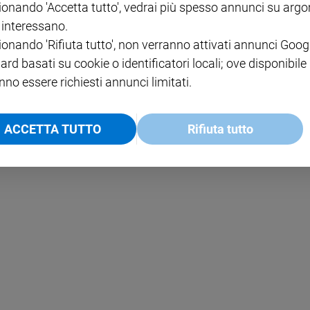
ionando 'Accetta tutto', vedrai più spesso annunci su arg
i interessano.
NOTE LEGALI
ionando 'Rifiuta tutto', non verranno attivati annunci Goog
PAOLO
PRIVACY POLICY
ard basati su cookie o identificatori locali; ove disponibile
nno essere richiesti annunci limitati.
INFORMATIVA WHISTLEBL
SOCIAL
ACCETTA TUTTO
Rifiuta tutto