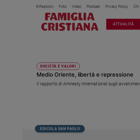
Riflessioni
Foto
Video
Podcast
Privacy Policy
Chi
Attualità
ATTUALITÀ
Italia
Cronaca
Politica
SCAF
Mondo
Economia
SOCIETÀ E VALORI
Medio Oriente, libertà e repressione
Legalità
e
Il rapporto di Amnesty International sugli avveniment
giustizia
Sport
Interviste
Papa
Papa
EDICOLA SAN PAOLO