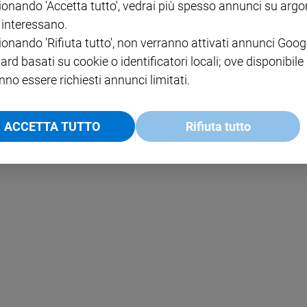
ionando 'Accetta tutto', vedrai più spesso annunci su arg
i interessano.
NOTE LEGALI
ionando 'Rifiuta tutto', non verranno attivati annunci Goog
PAOLO
PRIVACY POLICY
ard basati su cookie o identificatori locali; ove disponibile
nno essere richiesti annunci limitati.
INFORMATIVA WHISTLEBL
SOCIAL
ACCETTA TUTTO
Rifiuta tutto