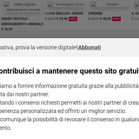
I LOVE ENGLISH JUNIOR
CREDERE
IL G
GBABY DIGITALE -
€ 69,00
€ 43,90
€ 98,80
€ 49,90
€ 11
35%
49%
ABBONAMENTO ANNUALE
€ 16,99
nativa, prova la versione digitale!
|
Abbonati
ontribuisci a mantenere questo sito gratui
COLLANA ARSENIO LUPIN
QUID+ ALLENIAMO
VOL. 1 - 2
MAGNIFICA HUMANITAS -
L'INTELLIGENZA
PRE
iamo a fornire informazione gratuita grazie alla pubblicità
€ 18,50
ENCICLICA PAPALE
€ 27,50
SANT
€ 2,90
A 10
ta dai nostri partner.
€ 24
tando i consensi richiesti permetti ai nostri partner di crea
perienza personalizzata ed offrirti un miglior servizio.
 comunque la possibilità di revocare il consenso in qualu
nto.