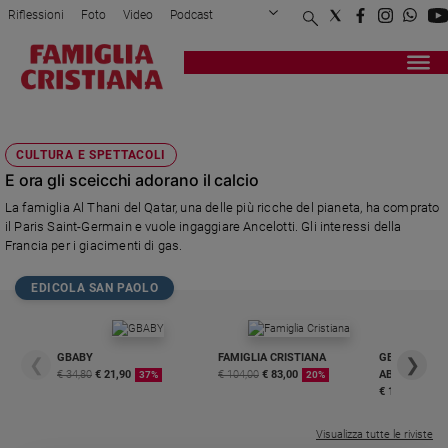
Riflessioni
Foto
Video
Podcast
Privacy Policy
Chi siamo
Contatti
Pubblicità
Attualità
Registrati
Redazione
Italia
SCEICCHI
Cronaca
CULTURA E SPETTACOLI
Politica
E ora gli sceicchi adorano il calcio
Mondo
La famiglia Al Thani del Qatar, una delle più ricche del pianeta, ha comprato
Economia
il Paris Saint-Germain e vuole ingaggiare Ancelotti. Gli interessi della
Legalità
Francia per i giacimenti di gas.
e
giustizia
EDICOLA SAN PAOLO
Sport
Interviste
GBABY
FAMIGLIA CRISTIANA
GBABY DIGITA
❮
❯
Papa
€ 34,80
€ 21,90
€ 104,00
€ 83,00
ABBONAMEN
37%
20%
€ 16,99
Papa
Visualizza tutte le riviste