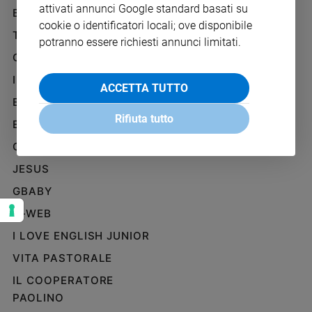
attivati annunci Google standard basati su
Ambiente
BENESSERE
WHISTLEBLOWING
e
cookie o identificatori locali; ove disponibile
SOCIAL
TELENOVA
Creato
potranno essere richiesti annunci limitati.
Volontariato
GAZZETTA D'ALBA
Diritti
IL GIORNALINO
ACCETTA TUTTO
Aziende
EDICOLA SAN PAOLO
di
Rifiuta tutto
valore
EDIZIONI SAN PAOLO
Caso
CREDERE
della
JESUS
settimana
Migranti
GBABY
Diversità
G-WEB
e
inclusione
I LOVE ENGLISH JUNIOR
Costume
VITA PASTORALE
IL COOPERATORE
Cultura
e
PAOLINO
spettacoli