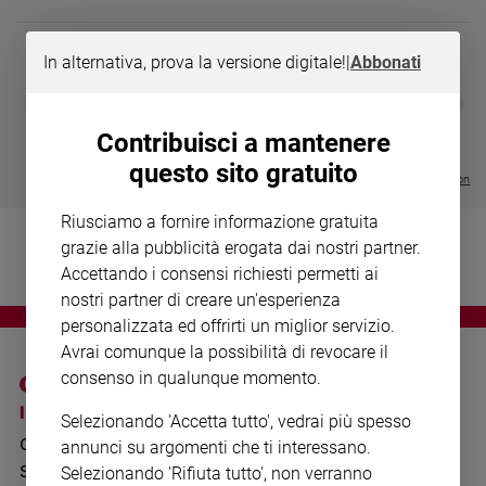
Chiesa
Chiesa
In alternativa, prova la versione digitale!
|
Abbonati
Fede
DIARIO G 2026-27
COLLANA ARS
❮
❯
e
LE GRANDI BASILICHE ITALIANE
€ 8,90
1 - 2
- € 8,90
spiritualità
- VOL DA 1 AL 5
€ 18,50
Contribuisci a mantenere
€ 64,50
Santi
questo sito gratuito
Visualizza tutte le collection
Devozione
e
Riusciamo a fornire informazione gratuita
fede
grazie alla pubblicità erogata dai nostri partner.
Parola
Accettando i consensi richiesti permetti ai
del
nostri partner di creare un'esperienza
giorno
personalizzata ed offrirti un miglior servizio.
Santo
Avrai comunque la possibilità di revocare il
del
consenso in qualunque momento.
giorno
I SITI SAN PAOLO
NOTE LEGALI
Selezionando 'Accetta tutto', vedrai più spesso
Società
GRUPPO EDITORIALE
PRIVACY POLICY
e
annunci su argomenti che ti interessano.
valori
SAN PAOLO
Selezionando 'Rifiuta tutto', non verranno
INFORMATIVA