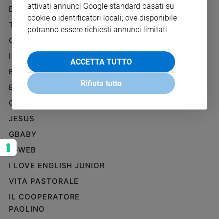
attivati annunci Google standard basati su
Ambiente
BENESSERE
WHISTLEBLOWING
e
cookie o identificatori locali; ove disponibile
SOCIAL
TELENOVA
Creato
potranno essere richiesti annunci limitati.
Volontariato
GAZZETTA D'ALBA
Diritti
IL GIORNALINO
ACCETTA TUTTO
Aziende
EDICOLA SAN PAOLO
di
Rifiuta tutto
valore
EDIZIONI SAN PAOLO
Caso
CREDERE
della
JESUS
settimana
Migranti
GBABY
Diversità
G-WEB
e
inclusione
I LOVE ENGLISH JUNIOR
Costume
VITA PASTORALE
IL COOPERATORE
Cultura
e
PAOLINO
spettacoli