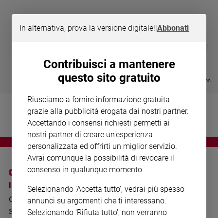
Chiesa
Chiesa
In alternativa, prova la versione digitale!
|
Abbonati
Fede
DIARIO G 2026-27
COLLANA ARS
❮
❯
e
LE GRANDI BASILICHE ITALIANE
€ 8,90
1 - 2
- € 8,90
spiritualità
- VOL DA 1 AL 5
€ 18,50
Contribuisci a mantenere
€ 64,50
Santi
questo sito gratuito
Visualizza tutte le collection
Devozione
e
Riusciamo a fornire informazione gratuita
fede
grazie alla pubblicità erogata dai nostri partner.
Parola
Accettando i consensi richiesti permetti ai
del
nostri partner di creare un'esperienza
giorno
personalizzata ed offrirti un miglior servizio.
Santo
Avrai comunque la possibilità di revocare il
del
consenso in qualunque momento.
giorno
I SITI SAN PAOLO
NOTE LEGALI
Selezionando 'Accetta tutto', vedrai più spesso
Società
GRUPPO EDITORIALE
PRIVACY POLICY
e
annunci su argomenti che ti interessano.
valori
SAN PAOLO
Selezionando 'Rifiuta tutto', non verranno
INFORMATIVA