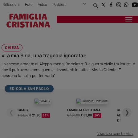
Riflessioni
Foto
Video
Podcast
Privacy Policy
Chi siamo
Contatti
Pubblicità
Attualità
Registrati
Redazione
Italia
SCTI
Cronaca
CHIESA
Politica
«La mia Siria, una tragedia ignorata»
Mondo
Il vescovo emerito di Aleppo, mons. Bortolaso: "La guerra civile tra lealisti e
Economia
ribelli può avere conseguenza devastanti in tutto il Medio Oriente. E
Legalità
nessuno fa nulla per fermarla"
e
giustizia
EDICOLA SAN PAOLO
Sport
Interviste
GBABY
FAMIGLIA CRISTIANA
GBABY DIGITA
❮
❯
Papa
€ 34,80
€ 21,90
€ 104,00
€ 83,00
ABBONAMEN
37%
20%
€ 16,99
Papa
Visualizza tutte le riviste