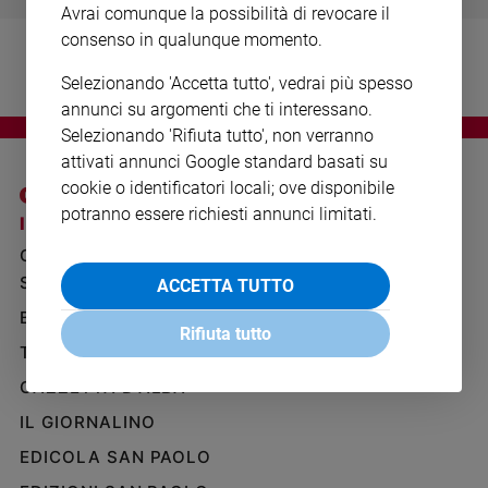
Avrai comunque la possibilità di revocare il
Ambiente
e
consenso in qualunque momento.
Creato
Selezionando 'Accetta tutto', vedrai più spesso
Volontariato
annunci su argomenti che ti interessano.
Diritti
Selezionando 'Rifiuta tutto', non verranno
Aziende
attivati annunci Google standard basati su
di
cookie o identificatori locali; ove disponibile
valore
potranno essere richiesti annunci limitati.
Caso
I SITI SAN PAOLO
NOTE LEGALI
della
GRUPPO EDITORIALE
PRIVACY POLICY
settimana
SAN PAOLO
ACCETTA TUTTO
INFORMATIVA
Migranti
BENESSERE
WHISTLEBLOWING
Diversità
Rifiuta tutto
SOCIAL
e
TELENOVA
inclusione
GAZZETTA D'ALBA
Costume
IL GIORNALINO
Cultura
EDICOLA SAN PAOLO
e
spettacoli