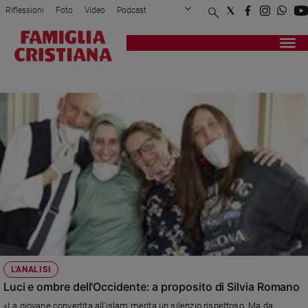
Riflessioni
Foto
Video
Podcast
Privacy Policy
Chi siamo
Contatti
Pubblicità
Attualità
Registrati
Redazione
Italia
SEQUETSRO
Cronaca
Politica
Mondo
Economia
Legalità
e
giustizia
Sport
Interviste
Papa
L'ANALISI
Papa
Luci e ombre dell'Occidente: a proposito di Silvia Romano
«La giovane convertita all'islam merita un silenzio rispettoso. Ma da