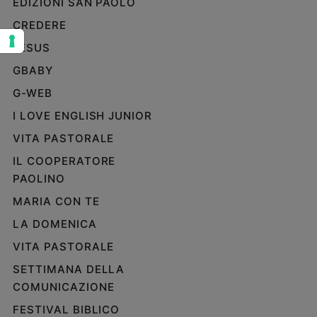
EDIZIONI SAN PAOLO
Sanremo
CREDERE
2026
JESUS
Cinema,
Tv
GBABY
e
G-WEB
streaming
I LOVE ENGLISH JUNIOR
Libri
Musica
VITA PASTORALE
Arte
IL COOPERATORE
PAOLINO
Famiglia
ed
MARIA CON TE
educazione
LA DOMENICA
Genitori
e
VITA PASTORALE
figli
SETTIMANA DELLA
Nonni
COMUNICAZIONE
Coppia
FESTIVAL BIBLICO
Scuola