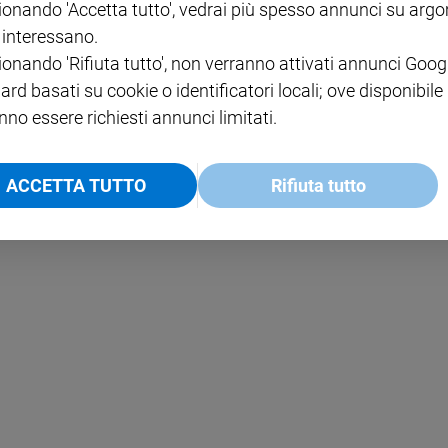
ionando 'Accetta tutto', vedrai più spesso annunci su arg
i interessano.
NOTE LEGALI
ionando 'Rifiuta tutto', non verranno attivati annunci Goog
PAOLO
PRIVACY POLICY
ard basati su cookie o identificatori locali; ove disponibile
nno essere richiesti annunci limitati.
INFORMATIVA WHISTLEBL
SOCIAL
ACCETTA TUTTO
Rifiuta tutto