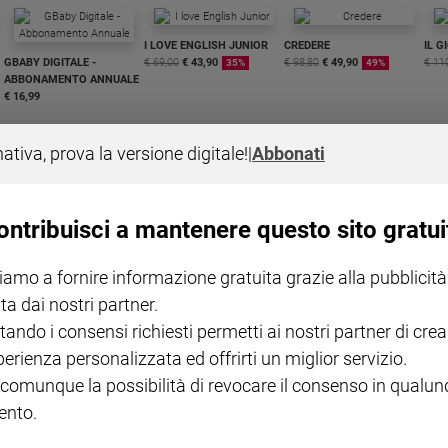
I LOVE ENGLISH JUNIOR
CREDERE
IL G
GBABY DIGITALE -
€ 69,00
€ 43,90
€ 98,80
€ 49,90
€ 11
35%
49%
ABBONAMENTO ANNUALE
€ 16,99
nativa, prova la versione digitale!
|
Abbonati
ontribuisci a mantenere questo sito gratui
COLLANA ARSENIO LUPIN
QUID+ ALLENIAMO
VOL. 1 - 2
MAGNIFICA HUMANITAS -
L'INTELLIGENZA
PRE
iamo a fornire informazione gratuita grazie alla pubblicità
€ 18,50
ENCICLICA PAPALE
€ 27,50
SANT
€ 2,90
A 10
ta dai nostri partner.
€ 24
tando i consensi richiesti permetti ai nostri partner di crea
perienza personalizzata ed offrirti un miglior servizio.
 comunque la possibilità di revocare il consenso in qualu
nto.