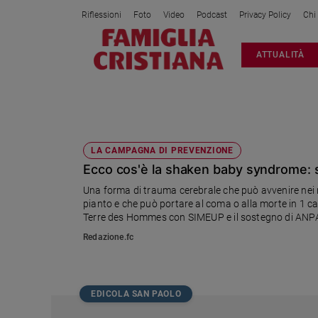
Riflessioni
Foto
Video
Podcast
Privacy Policy
Chi
Attualità
ATTUALITÀ
Italia
Cronaca
Politica
SHAKEN
Mondo
Economia
LA CAMPAGNA DI PREVENZIONE
Ecco cos'è la shaken baby syndrome: s
Legalità
e
Una forma di trauma cerebrale che può avvenire nei n
giustizia
pianto e che può portare al coma o alla morte in 1 cas
Sport
Terre des Hommes con SIMEUP e il sostegno di ANPAS
Interviste
Redazione.fc
Papa
Papa
EDICOLA SAN PAOLO