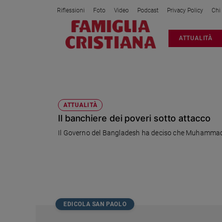
Riflessioni
Foto
Video
Podcast
Privacy Policy
Chi
Attualità
ATTUALITÀ
Italia
Cronaca
Politica
SHEIKH HASINA
Mondo
Economia
ATTUALITÀ
Il banchiere dei poveri sotto attacco
Legalità
e
Il Governo del Bangladesh ha deciso che Muhammad Yu
giustizia
Sport
Interviste
Papa
Papa
EDICOLA SAN PAOLO