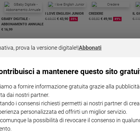
I LOVE ENGLISH JUNIOR
CREDERE
IL G
GBABY DIGITALE -
€ 69,00
€ 43,90
€ 98,80
€ 49,90
€ 11
35%
49%
ABBONAMENTO ANNUALE
€ 16,99
nativa, prova la versione digitale!
|
Abbonati
ontribuisci a mantenere questo sito gratui
COLLANA ARSENIO LUPIN
QUID+ ALLENIAMO
VOL. 1 - 2
MAGNIFICA HUMANITAS -
L'INTELLIGENZA
PRE
iamo a fornire informazione gratuita grazie alla pubblicità
€ 18,50
ENCICLICA PAPALE
€ 27,50
SANT
€ 2,90
A 10
ta dai nostri partner.
€ 24
tando i consensi richiesti permetti ai nostri partner di crea
perienza personalizzata ed offrirti un miglior servizio.
 comunque la possibilità di revocare il consenso in qualu
nto.