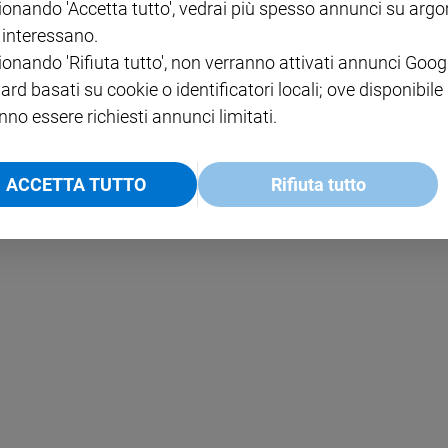
ionando 'Accetta tutto', vedrai più spesso annunci su arg
i interessano.
NOTE LEGALI
ionando 'Rifiuta tutto', non verranno attivati annunci Goog
PAOLO
PRIVACY POLICY
ard basati su cookie o identificatori locali; ove disponibile
nno essere richiesti annunci limitati.
INFORMATIVA WHISTLEBL
SOCIAL
ACCETTA TUTTO
Rifiuta tutto