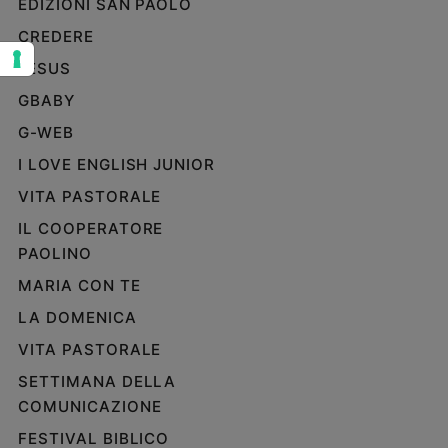
EDIZIONI SAN PAOLO
Sanremo
CREDERE
2026
JESUS
Cinema,
Tv
GBABY
e
G-WEB
streaming
Libri
I LOVE ENGLISH JUNIOR
Musica
VITA PASTORALE
Arte
IL COOPERATORE
PAOLINO
Famiglia
ed
MARIA CON TE
educazione
LA DOMENICA
Genitori
e
VITA PASTORALE
figli
SETTIMANA DELLA
Nonni
COMUNICAZIONE
Coppia
FESTIVAL BIBLICO
Scuola