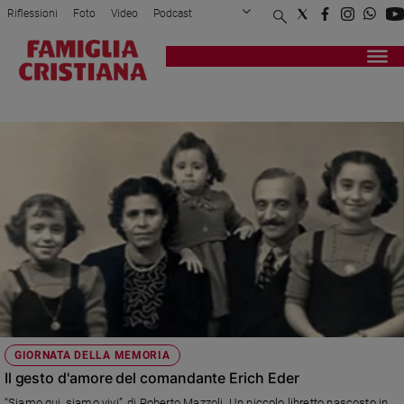
Riflessioni
Foto
Video
Podcast
Privacy Policy
Chi siamo
Contatti
Pubblicità
Attualità
Registrati
Redazione
Italia
SIAMO QUI
Cronaca
Politica
Mondo
Economia
Legalità
e
giustizia
Sport
Interviste
Papa
GIORNATA DELLA MEMORIA
Papa
Il gesto d'amore del comandante Erich Eder
“Siamo qui, siamo vivi”, di Roberto Mazzoli. Un piccolo libretto nascosto in