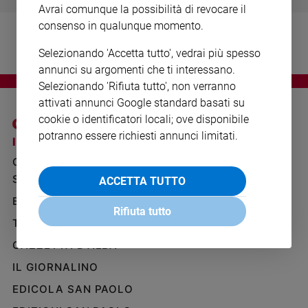
Avrai comunque la possibilità di revocare il
Ambiente
e
consenso in qualunque momento.
Creato
Selezionando 'Accetta tutto', vedrai più spesso
Volontariato
annunci su argomenti che ti interessano.
Diritti
Selezionando 'Rifiuta tutto', non verranno
Aziende
attivati annunci Google standard basati su
di
cookie o identificatori locali; ove disponibile
valore
potranno essere richiesti annunci limitati.
Caso
I SITI SAN PAOLO
NOTE LEGALI
della
GRUPPO EDITORIALE
PRIVACY POLICY
settimana
SAN PAOLO
ACCETTA TUTTO
INFORMATIVA
Migranti
BENESSERE
WHISTLEBLOWING
Diversità
Rifiuta tutto
SOCIAL
e
TELENOVA
inclusione
GAZZETTA D'ALBA
Costume
IL GIORNALINO
Cultura
EDICOLA SAN PAOLO
e
spettacoli