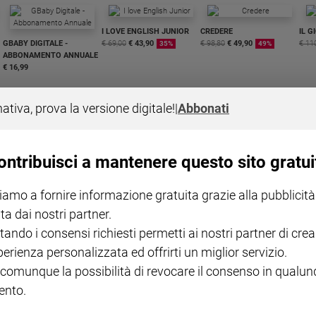
I LOVE ENGLISH JUNIOR
CREDERE
IL G
GBABY DIGITALE -
€ 69,00
€ 43,90
€ 98,80
€ 49,90
€ 11
35%
49%
ABBONAMENTO ANNUALE
€ 16,99
nativa, prova la versione digitale!
|
Abbonati
ontribuisci a mantenere questo sito gratui
COLLANA ARSENIO LUPIN
QUID+ ALLENIAMO
VOL. 1 - 2
MAGNIFICA HUMANITAS -
L'INTELLIGENZA
PRE
iamo a fornire informazione gratuita grazie alla pubblicità
€ 18,50
ENCICLICA PAPALE
€ 27,50
SANT
€ 2,90
A 10
ta dai nostri partner.
€ 24
tando i consensi richiesti permetti ai nostri partner di crea
perienza personalizzata ed offrirti un miglior servizio.
 comunque la possibilità di revocare il consenso in qualu
nto.