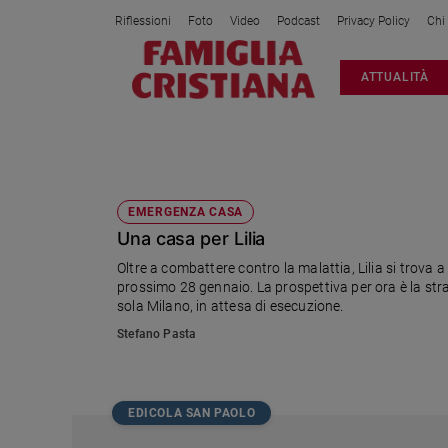
Riflessioni
Foto
Video
Podcast
Privacy Policy
Chi
Attualità
ATTUALITÀ
Italia
Cronaca
Politica
SICET
Mondo
Economia
EMERGENZA CASA
Una casa per Lilia
Legalità
e
Oltre a combattere contro la malattia, Lilia si trova a
giustizia
prossimo 28 gennaio. La prospettiva per ora è la strad
Sport
sola Milano, in attesa di esecuzione.
Interviste
Stefano Pasta
Papa
Papa
EDICOLA SAN PAOLO