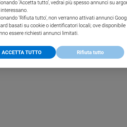
ionando 'Accetta tutto', vedrai più spesso annunci su arg
i interessano.
NOTE LEGALI
ionando 'Rifiuta tutto', non verranno attivati annunci Goog
PAOLO
PRIVACY POLICY
ard basati su cookie o identificatori locali; ove disponibile
nno essere richiesti annunci limitati.
INFORMATIVA WHISTLEBL
SOCIAL
ACCETTA TUTTO
Rifiuta tutto