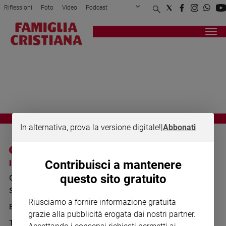
Riflessioni
Foto
Video
Podcast
Privacy Policy
Chi siamo
Contatti
Pubblicità
Attualità
Registrati
Redazione
Italia
SIGNORE GESU
Cronaca
Politica
Mondo
Economia
Legalità
In alternativa, prova la versione digitale!
|
Abbonati
e
giustizia
Sport
I SITI SAN PAOLO
NOTE LEGALI
Contribuisci a mantenere
Interviste
questo sito gratuito
GRUPPO EDITORIALE
PRIVACY POLICY
Papa
SAN PAOLO
INFORMATIVA
Riusciamo a fornire informazione gratuita
Papa
BENESSERE
WHISTLEBLOWING
grazie alla pubblicità erogata dai nostri partner.
SOCIAL
TELENOVA