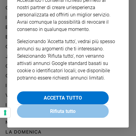
Accettando i consensi richiesti permetti ai
Chiesa
nostri partner di creare un'esperienza
GAZZETTA D'ALBA
Chiesa
personalizzata ed offrirti un miglior servizio.
IL GIORNALINO
Avrai comunque la possibilità di revocare il
Fede
EDICOLA SAN PAOLO
consenso in qualunque momento.
e
spiritualità
EDIZIONI SAN PAOLO
Selezionando 'Accetta tutto', vedrai più spesso
Santi
CREDERE
annunci su argomenti che ti interessano.
Devozione
Selezionando 'Rifiuta tutto', non verranno
JESUS
e
attivati annunci Google standard basati su
fede
GBABY
cookie o identificatori locali; ove disponibile
Parola
G-WEB
potranno essere richiesti annunci limitati.
del
I LOVE ENGLISH JUNIOR
giorno
Santo
VITA PASTORALE
ACCETTA TUTTO
del
IL COOPERATORE
giorno
Rifiuta tutto
PAOLINO
Società
MARIA CON TE
e
valori
LA DOMENICA