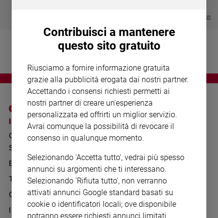
Chiesa
€ 64,50
Chiesa
Visualizza tutte le collection
Contribuisci a mantenere
Fede
questo sito gratuito
e
spiritualità
Riusciamo a fornire informazione gratuita
Santi
grazie alla pubblicità erogata dai nostri partner.
Devozione
Accettando i consensi richiesti permetti ai
e
nostri partner di creare un'esperienza
fede
personalizzata ed offrirti un miglior servizio.
Parola
I SITI SAN PAOLO
NOTE LEGALI
Avrai comunque la possibilità di revocare il
del
GRUPPO EDITORIALE
PRIVACY POLICY
consenso in qualunque momento.
giorno
SAN PAOLO
Santo
INFORMATIVA
Selezionando 'Accetta tutto', vedrai più spesso
del
BENESSERE
WHISTLEBLOWING
annunci su argomenti che ti interessano.
giorno
SOCIAL
TELENOVA
Selezionando 'Rifiuta tutto', non verranno
Società
attivati annunci Google standard basati su
GAZZETTA D'ALBA
e
cookie o identificatori locali; ove disponibile
valori
IL GIORNALINO
potranno essere richiesti annunci limitati.