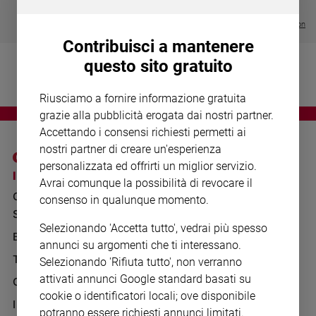
Chiesa
€ 64,50
Chiesa
Visualizza tutte le collection
Contribuisci a mantenere
Fede
questo sito gratuito
e
spiritualità
Riusciamo a fornire informazione gratuita
Santi
grazie alla pubblicità erogata dai nostri partner.
Devozione
Accettando i consensi richiesti permetti ai
e
nostri partner di creare un'esperienza
fede
personalizzata ed offrirti un miglior servizio.
Parola
I SITI SAN PAOLO
NOTE LEGALI
Avrai comunque la possibilità di revocare il
del
GRUPPO EDITORIALE
PRIVACY POLICY
consenso in qualunque momento.
giorno
SAN PAOLO
Santo
INFORMATIVA
Selezionando 'Accetta tutto', vedrai più spesso
del
BENESSERE
WHISTLEBLOWING
annunci su argomenti che ti interessano.
giorno
SOCIAL
TELENOVA
Selezionando 'Rifiuta tutto', non verranno
Società
attivati annunci Google standard basati su
GAZZETTA D'ALBA
e
cookie o identificatori locali; ove disponibile
valori
IL GIORNALINO
potranno essere richiesti annunci limitati.