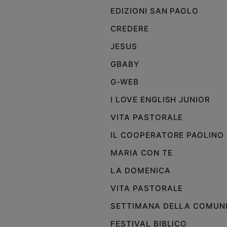
e
EDIZIONI SAN PAOLO
giovani
CREDERE
Adolescenza
JESUS
Bioetica
GBABY
G-WEB
Vai
I LOVE ENGLISH JUNIOR
VITA PASTORALE
Riflessioni
IL COOPERATORE PAOLINO
Foto
MARIA CON TE
LA DOMENICA
Video
VITA PASTORALE
Podcast
SETTIMANA DELLA COMUN
FESTIVAL BIBLICO
Privacy