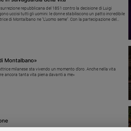
'insurrezione repubblicana del 1851 contro la decisione di Luigi
no uccisi tutti gli uomini: le donne stabiliscono un patto incredibile
'attrice di Montalbano ne "L’uomo seme". Con la partecipazione del
 di Montalbano»
’attrice milanese sta vivendo un momento d’oro. Anche nella vita
re ancora tanta vita piena davanti a me»
lone
la del comico pugliese è destinata a sbancare ancora il botteghino. Si