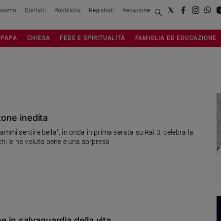
 siamo
Contatti
Pubblicità
Registrati
Redazione
PAPA
CHIESA
FEDE E SPIRITUALITÀ
FAMIGLIA ED EDUCAZIONE
nzone inedita
ammi sentire bella", in onda in prima serata su Rai 3, celebra la
 chi le ha voluto bene e una sorpresa
 in salvaguardia della vita