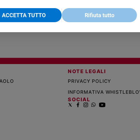
€ 18,50
ENCICLICA PAPALE
€ 27,50
SANT
€ 2,90
A 10
€ 24
ACCETTA TUTTO
Rifiuta tutto
NOTE LEGALI
PAOLO
PRIVACY POLICY
INFORMATIVA WHISTLEBL
SOCIAL