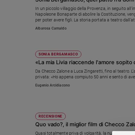
Chiesa
In un piccolo villaggio della Provenza, in seguito all
Chiesa
Napoleone Bonaparte di abolire la Costituzione, vengo
per poter avere figli. La storia portata a teatro dall
Fede
quartetto vocale Faraualla.
Albarosa Camaldo
e
spiritualità
Santi
Devozione
SONIA BERGAMASCO
e
«La mia Livia riaccende l'amore sopito
fede
Da Checco Zalone a Luca Zingaretti, fino al teatro. L
Parola
privata: «Ho appena compiuto 50 anni e sento di ave
del
Eugenio Arcidiacono
giorno
Santo
del
giorno
RECENSIONE
Società
Quo vado?, il miglior film di Checco Za
e
valori
Quasi totalmente priva di volgarità, la nuova pellico