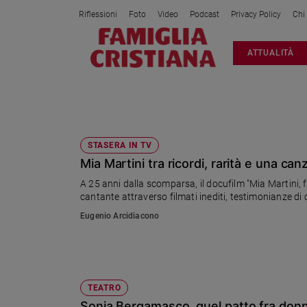
Riflessioni
Foto
Video
Podcast
Privacy Policy
Chi
Attualità
ATTUALITÀ
Italia
Cronaca
Politica
SONIA BERGAMASCO
Mondo
Economia
STASERA IN TV
Mia Martini tra ricordi, rarità e una ca
Legalità
e
A 25 anni dalla scomparsa, il docufilm "Mia Martini, f
giustizia
cantante attraverso filmati inediti, testimonianze di
Sport
Eugenio Arcidiacono
Interviste
Papa
Papa
TEATRO
Sonia Bergamasco, quel patto fra donne