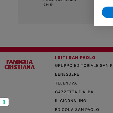
ITALIANE - VOL DA 1 AL 5
€ 64,50
Sanremo
2026
Cinema,
Tv
e
streaming
Libri
Musica
Arte
I SITI SAN PAOLO
GRUPPO EDITORIALE SAN 
Famiglia
ed
educazione
BENESSERE
Genitori
TELENOVA
e
GAZZETTA D'ALBA
figli
Nonni
IL GIORNALINO
Coppia
EDICOLA SAN PAOLO
Scuola