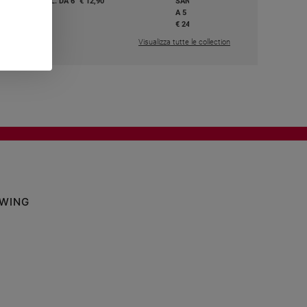
I E BEATI - VOL. DA 6
€ 12,90
SANTI E BEATI - VOL. DA 1
A 5
,50
€ 24,50
Visualizza tutte le collection
OWING