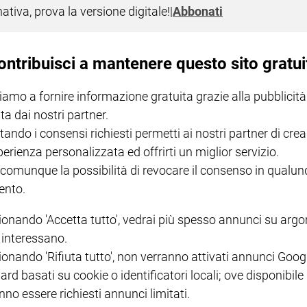
nativa, prova la versione digitale!
|
Abbonati
ontribuisci a mantenere questo sito gratui
iamo a fornire informazione gratuita grazie alla pubblicità
ta dai nostri partner.
tando i consensi richiesti permetti ai nostri partner di crea
perienza personalizzata ed offrirti un miglior servizio.
I LOVE ENGLISH JUNIOR
CREDERE
IL G
GBABY DIGITALE -
€ 69,00
€ 43,90
€ 98,80
€ 49,90
€ 11
35%
49%
 comunque la possibilità di revocare il consenso in qualu
ABBONAMENTO ANNUALE
€ 16,99
nto.
ionando 'Accetta tutto', vedrai più spesso annunci su arg
i interessano.
ionando 'Rifiuta tutto', non verranno attivati annunci Goog
ard basati su cookie o identificatori locali; ove disponibile
COLLANA ARSENIO LUPIN
QUID+ ALLENIAMO
nno essere richiesti annunci limitati.
VOL. 1 - 2
MAGNIFICA HUMANITAS -
L'INTELLIGENZA
PRE