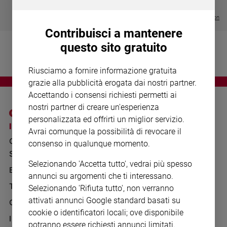
Chiesa
€ 64,50
Chiesa
Visualizza tutte le collection
Contribuisci a mantenere
Fede
questo sito gratuito
e
spiritualità
Riusciamo a fornire informazione gratuita
Santi
grazie alla pubblicità erogata dai nostri partner.
Devozione
Accettando i consensi richiesti permetti ai
e
nostri partner di creare un'esperienza
fede
personalizzata ed offrirti un miglior servizio.
Parola
I SITI SAN PAOLO
NOTE LEGALI
Avrai comunque la possibilità di revocare il
del
GRUPPO EDITORIALE
PRIVACY POLICY
consenso in qualunque momento.
giorno
SAN PAOLO
Santo
INFORMATIVA
Selezionando 'Accetta tutto', vedrai più spesso
del
BENESSERE
WHISTLEBLOWING
annunci su argomenti che ti interessano.
giorno
SOCIAL
TELENOVA
Selezionando 'Rifiuta tutto', non verranno
Società
attivati annunci Google standard basati su
GAZZETTA D'ALBA
e
cookie o identificatori locali; ove disponibile
valori
IL GIORNALINO
potranno essere richiesti annunci limitati.