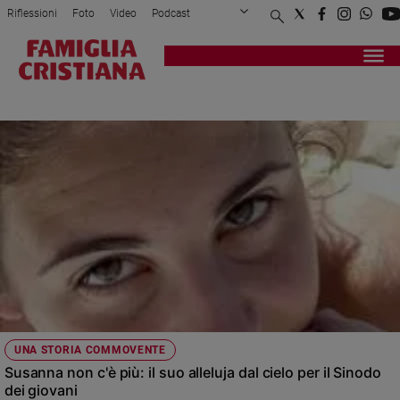
Riflessioni
Foto
Video
Podcast
Privacy Policy
Chi siamo
Contatti
Pubblicità
Attualità
Registrati
Redazione
Italia
SUSANNA RUFI
Cronaca
Politica
Mondo
Economia
Legalità
e
giustizia
Sport
Interviste
Papa
UNA STORIA COMMOVENTE
Papa
Susanna non c'è più: il suo alleluja dal cielo per il Sinodo
dei giovani