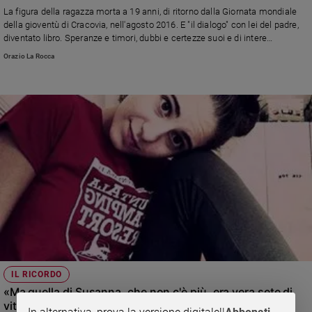
Chiesa
La figura della ragazza morta a 19 anni, di ritorno dalla Giornata mondiale
Chiesa
della gioventù di Cracovia, nell'agosto 2016. E "il dialogo" con lei del padre,
diventato libro. Speranze e timori, dubbi e certezze suoi e di intere
generazioni messi al centro della recente assemblea dei vescovi
Fede
Orazio La Rocca
e
spiritualità
Santi
Devozione
e
fede
Parola
del
giorno
Santo
del
giorno
Società
IL RICORDO
e
«Ma quella di Susanna, che non c'è più, era vera sete di
valori
vita»