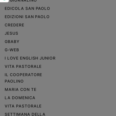
IL GIORNALINO
e
EDICOLA SAN PAOLO
giovani
EDIZIONI SAN PAOLO
Adolescenza
Bioetica
CREDERE
JESUS
GBABY
Vai
G-WEB
I LOVE ENGLISH JUNIOR
Riflessioni
VITA PASTORALE
IL COOPERATORE
Foto
PAOLINO
Video
MARIA CON TE
LA DOMENICA
Podcast
VITA PASTORALE
Privacy
SETTIMANA DELLA