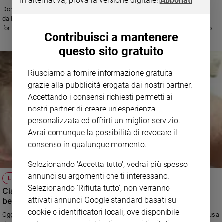
In alternativa, prova la versione digitale!
|
Abbonati
Ambiente
Don Marco Sanavio davanti alla morte della ragazza come lui di ritorno
e
dalla Gmg di Cracovia: «Una figlia ha scelto di ampliare la sua ricerca,
Creato
l’orizzonte di senso, la ricerca di Dio attraverso la Gmg e proprio in questo
Contribuisci a mantenere
percorso ha raggiunto la vita piena promessa nel Vangelo»
Volontariato
questo sito gratuito
Diritti
Aziende
Riusciamo a fornire informazione gratuita
di
grazie alla pubblicità erogata dai nostri partner.
valore
Accettando i consensi richiesti permetti ai
Caso
nostri partner di creare un'esperienza
della
personalizzata ed offrirti un miglior servizio.
settimana
Avrai comunque la possibilità di revocare il
Migranti
consenso in qualunque momento.
Diversità
e
Selezionando 'Accetta tutto', vedrai più spesso
inclusione
annunci su argomenti che ti interessano.
LA RAGAZZA MORTA DOPO LA GMG
Costume
Selezionando 'Rifiuta tutto', non verranno
Ciao Susanna, l'abbraccio dei tanti che le hanno voluto
attivati annunci Google standard basati su
bene
Cultura
e
cookie o identificatori locali; ove disponibile
Oggi pomeriggio i funerali della ragazza romana deceduta a Vienna a causa
spettacoli