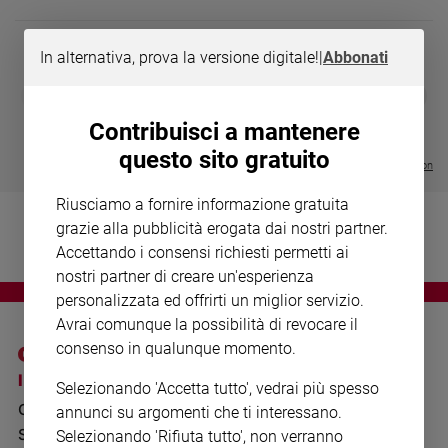
Chiesa
Chiesa
In alternativa, prova la versione digitale!
|
Abbonati
Fede
DIARIO G 2026-27
COLLANA ARS
❮
❯
e
LE GRANDI BASILICHE ITALIANE
€ 8,90
1 - 2
- € 8,90
spiritualità
- VOL DA 1 AL 5
€ 18,50
Contribuisci a mantenere
€ 64,50
Santi
questo sito gratuito
Visualizza tutte le collection
Devozione
e
Riusciamo a fornire informazione gratuita
fede
grazie alla pubblicità erogata dai nostri partner.
Parola
Accettando i consensi richiesti permetti ai
del
nostri partner di creare un'esperienza
giorno
personalizzata ed offrirti un miglior servizio.
Santo
Avrai comunque la possibilità di revocare il
del
consenso in qualunque momento.
giorno
I SITI SAN PAOLO
NOTE LEGALI
Selezionando 'Accetta tutto', vedrai più spesso
Società
GRUPPO EDITORIALE
PRIVACY POLICY
e
annunci su argomenti che ti interessano.
valori
SAN PAOLO
Selezionando 'Rifiuta tutto', non verranno
INFORMATIVA