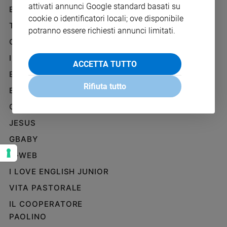
attivati annunci Google standard basati su
Ambiente
BENESSERE
WHISTLEBLOWING
e
cookie o identificatori locali; ove disponibile
SOCIAL
TELENOVA
Creato
potranno essere richiesti annunci limitati.
Volontariato
GAZZETTA D'ALBA
Diritti
IL GIORNALINO
ACCETTA TUTTO
Aziende
EDICOLA SAN PAOLO
di
Rifiuta tutto
valore
EDIZIONI SAN PAOLO
Caso
CREDERE
della
JESUS
settimana
Migranti
GBABY
Diversità
G-WEB
e
inclusione
I LOVE ENGLISH JUNIOR
Costume
VITA PASTORALE
IL COOPERATORE
Cultura
e
PAOLINO
spettacoli