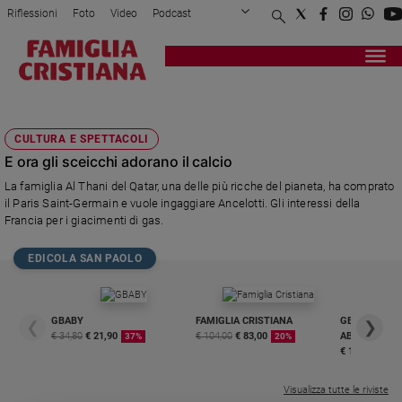
Riflessioni
Foto
Video
Podcast
Privacy Policy
Chi siamo
Contatti
Pubblicità
Attualità
Registrati
Redazione
Italia
TECHNIP
Cronaca
CULTURA E SPETTACOLI
Politica
E ora gli sceicchi adorano il calcio
Mondo
La famiglia Al Thani del Qatar, una delle più ricche del pianeta, ha comprato
Economia
il Paris Saint-Germain e vuole ingaggiare Ancelotti. Gli interessi della
Legalità
Francia per i giacimenti di gas.
e
giustizia
EDICOLA SAN PAOLO
Sport
Interviste
GBABY
FAMIGLIA CRISTIANA
GBABY DIGITA
❮
❯
Papa
€ 34,80
€ 21,90
€ 104,00
€ 83,00
ABBONAMEN
37%
20%
€ 16,99
Papa
Visualizza tutte le riviste