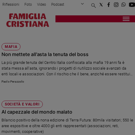
Riflessioni
Foto
Video
Podcast
Privacy Policy
Chi siamo
Contatti
Pubblicità
Attualità
Registrati
Redazione
Italia
TERRA FUTURA
Cronaca
MAFIA
Politica
Non mettete all'asta la tenuta del boss
Mondo
La più grande tenuta del Centro Italia confiscata alla mafia 19 anni fa è
Economia
stata messa all'asta, ignorando i progetti di riutilizzo sociale avanzati da
Legalità
enti locali e associazioni. Con il rischio che il bene, anziché essere restituito
e
ai cittadini, torni alla criminalità organizzata.
Paolo Perazzolo
giustizia
Sport
Interviste
SOCIETÀ E VALORI
Al capezzale del mondo malato
Papa
Bilancio positivo della nona edizione di Terra Futura: 80mila visitatori; 550 le
Papa
aree espositive e oltre 4000 gli enti rappresentati (associazioni, reti,
movimenti, cooperative)