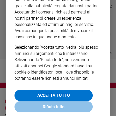
Ambiente
grazie alla pubblicità erogata dai nostri partner.
Visualizza tutte le riviste
e
Accettando i consensi richiesti permetti ai
Creato
nostri partner di creare un'esperienza
Volontariato
personalizzata ed offrirti un miglior servizio.
Diritti
Avrai comunque la possibilità di revocare il
DIARIO G 2026-27
COLLANA ARS
❮
❯
Aziende
consenso in qualunque momento.
LE GRANDI BASILICHE ITALIANE
€ 8,90
1 - 2
- € 8,90
di
- VOL DA 1 AL 5
€ 18,50
valore
€ 64,50
Selezionando 'Accetta tutto', vedrai più spesso
Caso
Visualizza tutte le collection
annunci su argomenti che ti interessano.
della
Selezionando 'Rifiuta tutto', non verranno
settimana
attivati annunci Google standard basati su
Migranti
cookie o identificatori locali; ove disponibile
Diversità
potranno essere richiesti annunci limitati.
e
inclusione
Costume
ACCETTA TUTTO
Cultura
Rifiuta tutto
I SITI SAN PAOLO
NOTE LEGALI
e
spettacoli
GRUPPO EDITORIALE
PRIVACY POLICY