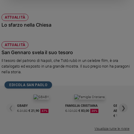
Policy
ATTUALITÀ
Chi
Lo sfarzo nella Chiesa
siamo
ATTUALITÀ
Contatti
San Gennaro svela il suo tesoro
Il tesoro del patrono di Napoli, che Totò rubò in un celebre film, è ora
Pubblicità
catalogato ed esposto in una grande mostra. Il suo pregio non ha paragoni
nella storia.
Registrati
EDICOLA SAN PAOLO
Redazione
GBABY
FAMIGLIA CRISTIANA
GBABY DIGITA
❮
❯
Social
€ 34,80
€ 21,90
€ 104,00
€ 83,00
ABBONAMEN
37%
20%
€ 16,99
Visualizza tutte le riviste