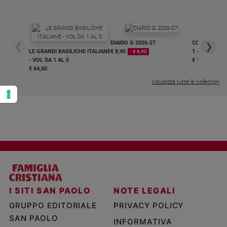
DIARIO G 2026-27
COLLANA ARS
❮
❯
LE GRANDI BASILICHE ITALIANE
€ 8,90
1 - 2
- € 8,90
- VOL DA 1 AL 5
€ 18,50
€ 64,50
Visualizza tutte le collection
I SITI SAN PAOLO
NOTE LEGALI
GRUPPO EDITORIALE
PRIVACY POLICY
SAN PAOLO
INFORMATIVA