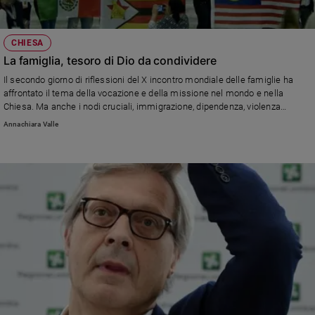
Ambiente
e
Creato
CHIESA
Volontariato
La famiglia, tesoro di Dio da condividere
Diritti
Il secondo giorno di riflessioni del X incontro mondiale delle famiglie ha
affrontato il tema della vocazione e della missione nel mondo e nella
Aziende
Chiesa. Ma anche i nodi cruciali, immigrazione, dipendenza, violenza
di
domestica, da superare per dare il suo contributo nel mondo ecclesiale e
valore
Annachiara Valle
civile, e anche nel mondo del web
Caso
della
settimana
Migranti
Diversità
e
inclusione
Costume
Cultura
e
spettacoli