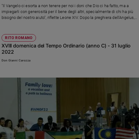
Chiesa
"Il Vangelo ci esorta a non tenere per noi i doni che Dio ci ha fatto, ma a
Chiesa
impiegarli con generosità per il bene degli altri, specialmente di chi ha più
bisogno del nostro aiuto", riflette Leone XIV. Dopo la preghiera dell'Angelus, il
Pontefice lancia un appello per la pace ricordando l'80° anniversario delle
Fede
bombe atomiche su Hiroshima e Nakasaki, si congratula per lo storico
e
spiritualità
accordo fra Armenia e Azerbaigian per mettere fine a oltre 30 anni di guerra
RITO ROMANO
ed aprime preoccupazione per la situazione disperata di Haiti, sempre di
XVIII domenica del Tempo Ordinario (anno C) - 31 luglio
Santi
più in preda alla violenza
2022
Devozione
e
Don Gianni Carozza
fede
Parola
del
giorno
Santo
del
giorno
Società
e
valori