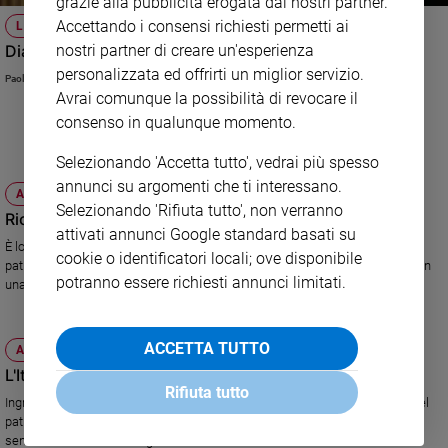
grazie alla pubblicità erogata dai nostri partner.
e
Accettando i consensi richiesti permetti ai
LIBRI, IL BUONO E IL CATTIVO
giovani
Diamo a Sgarbi quel che è di Sgarbi
nostri partner di creare un'esperienza
Adolescenza
personalizzata ed offrirti un miglior servizio.
Paolo Perazzolo
Bioetica
Avrai comunque la possibilità di revocare il
consenso in qualunque momento.
Selezionando 'Accetta tutto', vedrai più spesso
Vai
annunci su argomenti che ti interessano.
ATTUALITÀ
Selezionando 'Rifiuta tutto', non verranno
Ricordati di salvare l'Italia
attivati annunci Google standard basati su
Riflessioni
È lo slogan con cui il Fai lancia una campagna a sostegno del nostro
cookie o identificatori locali; ove disponibile
patrimonio, un "tesoro di famiglia" che può dare ricchezza. Gran finale con
potranno essere richiesti annunci limitati.
una maratona il 21 ottobre.
Foto
Video
ACCETTA TUTTO
ATTUALITÀ
L'Italia vale più di una gita
Podcast
Rifiuta tutto
Ingresso libero nei luoghi d'arte oggi e domani per la Giornata europea del
patrimonio. Ma una ricerca conferma che lo usiamo solo per il turismo,
Privacy
senza una visione strategica.