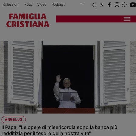
Riflessioni
Foto
Video
Podcast
Privacy Policy
Chi siamo
Contatti
Pubblicità
Attualità
Registrati
Redazione
Italia
TESORO
Cronaca
Politica
Mondo
Economia
Legalità
e
giustizia
Sport
Interviste
Papa
ANGELUS
Papa
Il Papa: "Le opere di misericordia sono la banca più
redditizia per il tesoro della nostra vita"