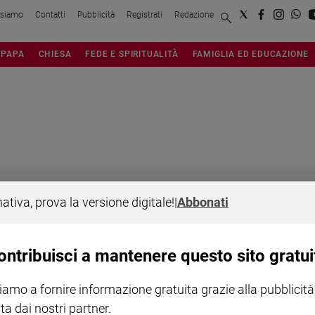
 siamo
Contatti
Pubblicità
Registrati
Redazione
PAPA
CHIESA
FEDE E SPIRITUALITÀ
FAMIGLIA ED EDUCAZIONE
nativa, prova la versione digitale!
|
Abbonati
NOTE LEGALI
PAOLO
PRIVACY POLICY
ontribuisci a mantenere questo sito gratui
INFORMATIVA WHISTLEBL
iamo a fornire informazione gratuita grazie alla pubblicità
SOCIAL
ta dai nostri partner.