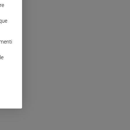
re
nque
omenti
le