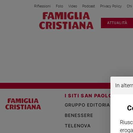
Riflessioni
Foto
Video
Podcast
Privacy Policy
Chi
Attualità
ATTUALITÀ
Italia
Cronaca
Politica
TROMBA D ARIA
Mondo
Economia
Legalità
e
giustizia
In alter
Sport
I SITI SAN PAOLO
Interviste
GRUPPO EDITORIALE SAN 
C
Papa
BENESSERE
Papa
Riusc
TELENOVA
eroga