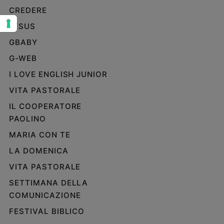
CREDERE
Sanremo
2026
JESUS
Cinema,
GBABY
Tv
G-WEB
e
streaming
I LOVE ENGLISH JUNIOR
Libri
VITA PASTORALE
Musica
IL COOPERATORE
Arte
PAOLINO
Famiglia
MARIA CON TE
ed
educazione
LA DOMENICA
Genitori
VITA PASTORALE
e
SETTIMANA DELLA
figli
COMUNICAZIONE
Nonni
Coppia
FESTIVAL BIBLICO
Scuola