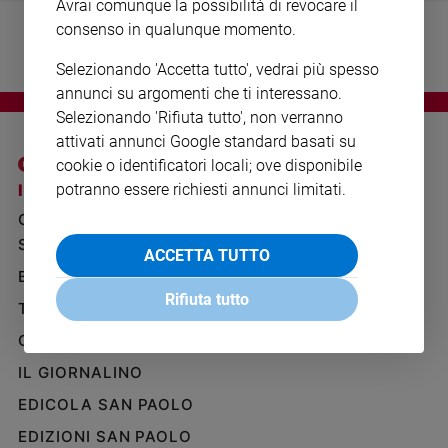
Avrai comunque la possibilità di revocare il
Ambiente
consenso in qualunque momento.
e
Creato
Selezionando 'Accetta tutto', vedrai più spesso
Volontariato
annunci su argomenti che ti interessano.
Diritti
Selezionando 'Rifiuta tutto', non verranno
Aziende
attivati annunci Google standard basati su
di
cookie o identificatori locali; ove disponibile
valore
I SITI SAN PAOLO
NOTE LEGALI
potranno essere richiesti annunci limitati.
Caso
GRUPPO EDITORIALE
PRIVACY POLICY
della
SAN PAOLO
settimana
INFORMATIVA
ACCETTA TUTTO
Migranti
BENESSERE
WHISTLEBLOWING
Diversità
SOCIAL
Rifiuta tutto
TELENOVA
e
inclusione
GAZZETTA D'ALBA
Costume
IL GIORNALINO
EDICOLA SAN PAOLO
Cultura
e
EDIZIONI SAN PAOLO
spettacoli