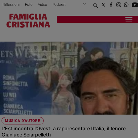
Riflessioni
Foto
Video
Podcast
Privacy Policy
Chi siamo
Contatti
Pubblicità
Attualità
Registrati
Redazione
Italia
TURNDOT
Cronaca
Politica
Mondo
Economia
Legalità
e
giustizia
Sport
Interviste
Papa
MUSICA D'AUTORE
Papa
L'Est incontra l'Ovest: a rappresentare l'Italia, il tenore
Gianluce Sciarpelletti