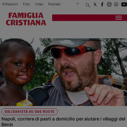
Riflessioni
Foto
Video
Podcast
Privacy Policy
Chi siamo
Contatti
Pubblicità
Attualità
Registrati
Redazione
Italia
UBER EATS
Cronaca
Politica
Mondo
Economia
Legalità
e
giustizia
Sport
Interviste
Papa
SOLIDARIETÀ SU DUE RUOTE
Papa
Napoli, corriere di pasti a domicilio per aiutare i villaggi del
Bénin