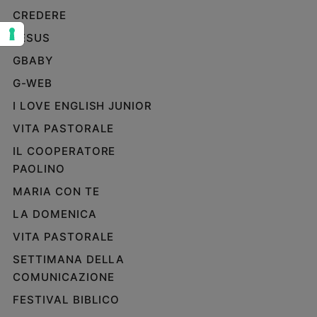
CREDERE
Sanremo
2026
JESUS
Cinema,
GBABY
Tv
e
G-WEB
streaming
I LOVE ENGLISH JUNIOR
Libri
VITA PASTORALE
Musica
IL COOPERATORE
Arte
PAOLINO
Famiglia
MARIA CON TE
ed
educazione
LA DOMENICA
Genitori
VITA PASTORALE
e
SETTIMANA DELLA
figli
COMUNICAZIONE
Nonni
Coppia
FESTIVAL BIBLICO
Scuola