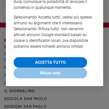
Avrai comunque la possibilità di revocare il
Ambiente
consenso in qualunque momento.
e
Creato
Selezionando 'Accetta tutto', vedrai più spesso
Volontariato
annunci su argomenti che ti interessano.
Diritti
Selezionando 'Rifiuta tutto', non verranno
Aziende
attivati annunci Google standard basati su
di
cookie o identificatori locali; ove disponibile
valore
potranno essere richiesti annunci limitati.
I SITI SAN PAOLO
NOTE LEGALI
Caso
GRUPPO EDITORIALE
PRIVACY POLICY
della
settimana
SAN PAOLO
INFORMATIVA
ACCETTA TUTTO
Migranti
BENESSERE
WHISTLEBLOWING
Diversità
SOCIAL
Rifiuta tutto
TELENOVA
e
inclusione
GAZZETTA D'ALBA
Costume
IL GIORNALINO
EDICOLA SAN PAOLO
Cultura
e
EDIZIONI SAN PAOLO
spettacoli