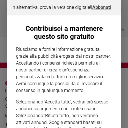
Chiesa
In alternativa, prova la versione digitale!
|
Abbonati
DIARIO G 2026-27
COLLANA ARS
❮
❯
Chiesa
LE GRANDI BASILICHE ITALIANE
€ 8,90
1 - 2
- € 8,90
- VOL DA 1 AL 5
€ 18,50
€ 64,50
Fede
Contribuisci a mantenere
e
Visualizza tutte le collection
spiritualità
questo sito gratuito
Santi
Riusciamo a fornire informazione gratuita
Devozione
e
grazie alla pubblicità erogata dai nostri partner.
fede
Accettando i consensi richiesti permetti ai
Parola
nostri partner di creare un'esperienza
del
personalizzata ed offrirti un miglior servizio.
giorno
Avrai comunque la possibilità di revocare il
Santo
I SITI SAN PAOLO
NOTE LEGALI
consenso in qualunque momento.
del
GRUPPO EDITORIALE
PRIVACY POLICY
giorno
Selezionando 'Accetta tutto', vedrai più spesso
SAN PAOLO
INFORMATIVA
annunci su argomenti che ti interessano.
Società
BENESSERE
WHISTLEBLOWING
Selezionando 'Rifiuta tutto', non verranno
e
SOCIAL
valori
attivati annunci Google standard basati su
TELENOVA