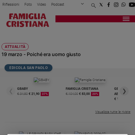
Riflessioni
Foto
Video
Podcast
Privacy Policy
Chi siamo
Contatti
Pubblicità
Attualità
Registrati
Redazione
Italia
UOMO GIUSTO
Cronaca
ATTUALITÀ
Politica
19 marzo - Poiché era uomo giusto
Mondo
Economia
EDICOLA SAN PAOLO
Legalità
e
giustizia
GBABY
FAMIGLIA CRISTIANA
GBABY DIGITA
❮
❯
Sport
€ 34,80
€ 21,90
€ 104,00
€ 83,00
ABBONAMEN
37%
20%
Interviste
€ 16,99
Papa
Visualizza tutte le riviste
Papa