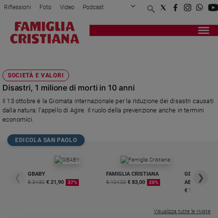
Riflessioni
Foto
Video
Podcast
Privacy Policy
Chi siamo
Contatti
Pubblicità
Attualità
Registrati
Redazione
Italia
URBANIZZAZIONE
Cronaca
SOCIETÀ E VALORI
Politica
Disastri, 1 milione di morti in 10 anni
Mondo
Il 13 ottobre è la Giornata internazionale per la riduzione dei disastri causati
Economia
dalla natura: l'appello di Agire. Il ruolo della prevenzione anche in termini
Legalità
economici.
e
giustizia
EDICOLA SAN PAOLO
Sport
Interviste
GBABY
FAMIGLIA CRISTIANA
GBABY DIGITA
❮
❯
Papa
€ 34,80
€ 21,90
€ 104,00
€ 83,00
ABBONAMEN
37%
20%
€ 16,99
Papa
Visualizza tutte le riviste