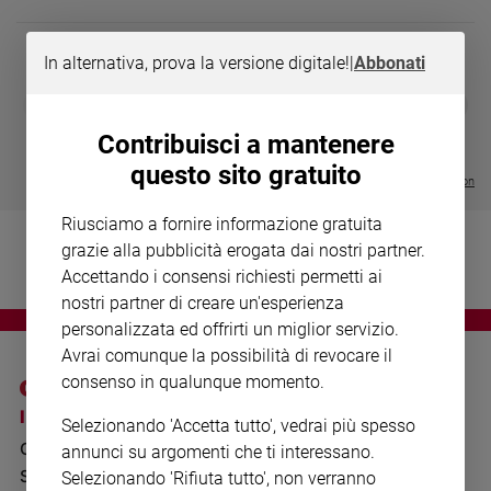
Chiesa
Chiesa
In alternativa, prova la versione digitale!
|
Abbonati
Fede
DIARIO G 2026-27
COLLANA ARS
❮
❯
e
LE GRANDI BASILICHE ITALIANE
€ 8,90
1 - 2
- € 8,90
spiritualità
- VOL DA 1 AL 5
€ 18,50
Contribuisci a mantenere
€ 64,50
Santi
questo sito gratuito
Visualizza tutte le collection
Devozione
e
Riusciamo a fornire informazione gratuita
fede
grazie alla pubblicità erogata dai nostri partner.
Parola
Accettando i consensi richiesti permetti ai
del
nostri partner di creare un'esperienza
giorno
personalizzata ed offrirti un miglior servizio.
Santo
Avrai comunque la possibilità di revocare il
del
consenso in qualunque momento.
giorno
I SITI SAN PAOLO
NOTE LEGALI
Selezionando 'Accetta tutto', vedrai più spesso
Società
GRUPPO EDITORIALE
PRIVACY POLICY
e
annunci su argomenti che ti interessano.
valori
SAN PAOLO
Selezionando 'Rifiuta tutto', non verranno
INFORMATIVA