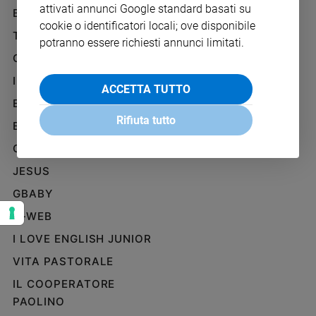
attivati annunci Google standard basati su
Ambiente
BENESSERE
WHISTLEBLOWING
e
cookie o identificatori locali; ove disponibile
SOCIAL
TELENOVA
Creato
potranno essere richiesti annunci limitati.
Volontariato
GAZZETTA D'ALBA
Diritti
IL GIORNALINO
ACCETTA TUTTO
Aziende
EDICOLA SAN PAOLO
di
Rifiuta tutto
valore
EDIZIONI SAN PAOLO
Caso
CREDERE
della
JESUS
settimana
Migranti
GBABY
Diversità
G-WEB
e
inclusione
I LOVE ENGLISH JUNIOR
Costume
VITA PASTORALE
IL COOPERATORE
Cultura
e
PAOLINO
spettacoli