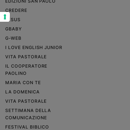
EDIZIONI SAN PAOLO
Sanremo
CREDERE
2026
JESUS
Cinema,
Tv
GBABY
e
G-WEB
streaming
I LOVE ENGLISH JUNIOR
Libri
Musica
VITA PASTORALE
Arte
IL COOPERATORE
PAOLINO
Famiglia
ed
MARIA CON TE
educazione
LA DOMENICA
Genitori
e
VITA PASTORALE
figli
SETTIMANA DELLA
Nonni
COMUNICAZIONE
Coppia
FESTIVAL BIBLICO
Scuola