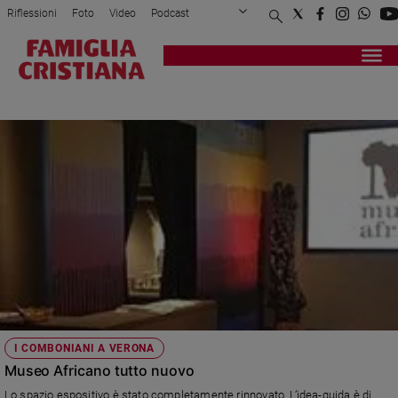
Riflessioni
Foto
Video
Podcast
Privacy Policy
Chi siamo
Contatti
Pubblicità
Attualità
Registrati
Redazione
Italia
VENANZIO MILANI
Cronaca
Politica
Mondo
Economia
Legalità
e
giustizia
Sport
Interviste
Papa
I COMBONIANI A VERONA
Papa
Museo Africano tutto nuovo
Lo spazio espositivo è stato completamente rinnovato. L’idea-guida è di