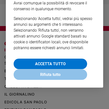
Avrai comunque la possibilità di revocare il
Ambiente
e
consenso in qualunque momento.
Creato
Selezionando 'Accetta tutto', vedrai più spesso
Volontariato
annunci su argomenti che ti interessano.
Diritti
Selezionando 'Rifiuta tutto', non verranno
Aziende
attivati annunci Google standard basati su
di
cookie o identificatori locali; ove disponibile
valore
potranno essere richiesti annunci limitati.
Caso
I SITI SAN PAOLO
NOTE LEGALI
della
GRUPPO EDITORIALE
PRIVACY POLICY
settimana
SAN PAOLO
ACCETTA TUTTO
INFORMATIVA
Migranti
BENESSERE
WHISTLEBLOWING
Diversità
Rifiuta tutto
SOCIAL
e
TELENOVA
inclusione
GAZZETTA D'ALBA
Costume
IL GIORNALINO
Cultura
EDICOLA SAN PAOLO
e
spettacoli