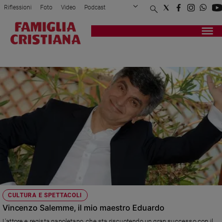
Riflessioni
Foto
Video
Podcast
Privacy Policy
Chi siamo
Contatti
Pubblicità
Attualità
Registrati
Redazione
Italia
VINCENZO SALEMME
Cronaca
Politica
Mondo
Economia
Legalità
e
giustizia
Sport
Interviste
Papa
CULTURA E SPETTACOLI
Papa
Vincenzo Salemme, il mio maestro Eduardo
L'attore e regista napoletano, che sta riscuotendo un gran successo con il