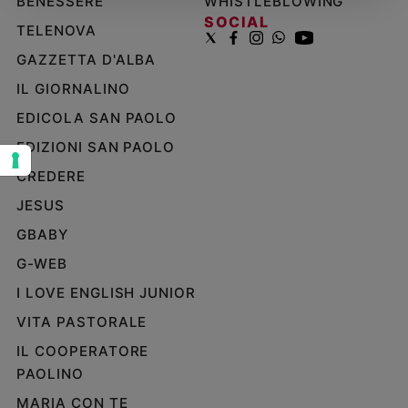
BENESSERE
WHISTLEBLOWING
SOCIAL
Sanremo
TELENOVA
2026
GAZZETTA D'ALBA
Cinema,
Tv
IL GIORNALINO
e
EDICOLA SAN PAOLO
streaming
EDIZIONI SAN PAOLO
Libri
Musica
CREDERE
Arte
JESUS
GBABY
Famiglia
ed
G-WEB
educazione
I LOVE ENGLISH JUNIOR
Genitori
e
VITA PASTORALE
figli
IL COOPERATORE
Nonni
PAOLINO
Coppia
MARIA CON TE
Scuola