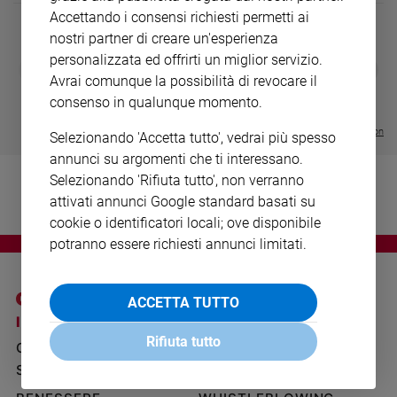
Ambiente
Accettando i consensi richiesti permetti ai
e
nostri partner di creare un'esperienza
Creato
personalizzata ed offrirti un miglior servizio.
DIARIO G 2026-27
COLLANA ARS
❮
❯
Volontariato
LE GRANDI BASILICHE ITALIANE
€ 8,90
1 - 2
Avrai comunque la possibilità di revocare il
- € 8,90
- VOL DA 1 AL 5
€ 18,50
Diritti
consenso in qualunque momento.
€ 64,50
Aziende
Visualizza tutte le collection
di
Selezionando 'Accetta tutto', vedrai più spesso
valore
annunci su argomenti che ti interessano.
Caso
Selezionando 'Rifiuta tutto', non verranno
della
attivati annunci Google standard basati su
settimana
cookie o identificatori locali; ove disponibile
Migranti
potranno essere richiesti annunci limitati.
Diversità
e
inclusione
ACCETTA TUTTO
I SITI SAN PAOLO
NOTE LEGALI
Costume
Rifiuta tutto
GRUPPO EDITORIALE
PRIVACY POLICY
Cultura
SAN PAOLO
INFORMATIVA
e
spettacoli