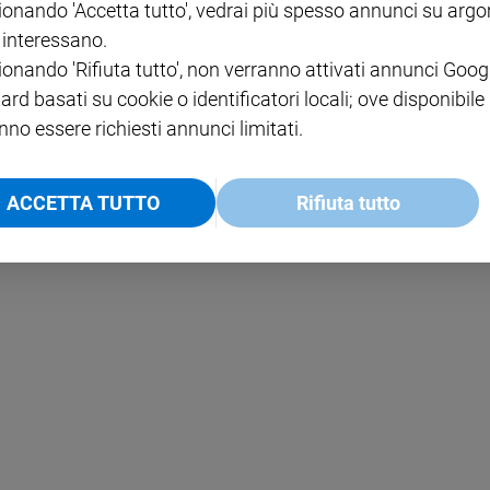
ionando 'Accetta tutto', vedrai più spesso annunci su arg
i interessano.
NOTE LEGALI
ionando 'Rifiuta tutto', non verranno attivati annunci Goog
PAOLO
PRIVACY POLICY
ard basati su cookie o identificatori locali; ove disponibile
nno essere richiesti annunci limitati.
INFORMATIVA WHISTLEBL
SOCIAL
ACCETTA TUTTO
Rifiuta tutto