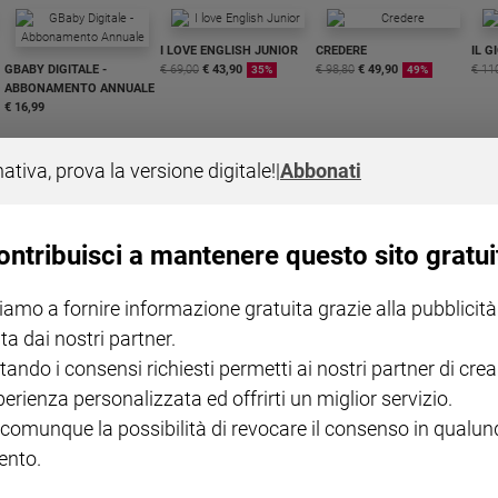
I LOVE ENGLISH JUNIOR
CREDERE
IL G
GBABY DIGITALE -
€ 69,00
€ 43,90
€ 98,80
€ 49,90
€ 11
35%
49%
ABBONAMENTO ANNUALE
€ 16,99
nativa, prova la versione digitale!
|
Abbonati
ontribuisci a mantenere questo sito gratui
COLLANA ARSENIO LUPIN
QUID+ ALLENIAMO
VOL. 1 - 2
MAGNIFICA HUMANITAS -
L'INTELLIGENZA
PRE
iamo a fornire informazione gratuita grazie alla pubblicità
€ 18,50
ENCICLICA PAPALE
€ 27,50
SANT
€ 2,90
A 10
ta dai nostri partner.
€ 24
tando i consensi richiesti permetti ai nostri partner di crea
perienza personalizzata ed offrirti un miglior servizio.
 comunque la possibilità di revocare il consenso in qualu
nto.