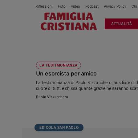
Riflessioni
Foto
Video
Podcast
Privacy Policy
Chi
Attualità
ATTUALITÀ
Italia
Cronaca
Politica
VIZZACCHERO
Mondo
Economia
LA TESTIMONIANZA
Un esorcista per amico
Legalità
e
La testimonianza di Paolo Vizzacchero, ausiliare di d
giustizia
cuore di tutti e chissà quante grazie ne saranno scatu
Sport
Paolo Vizzacchero
Interviste
Papa
Papa
EDICOLA SAN PAOLO