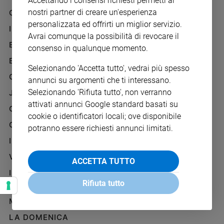
Accettando i consensi richiesti permetti ai
Chiesa
nostri partner di creare un'esperienza
GAZZETTA D'ALBA
Chiesa
personalizzata ed offrirti un miglior servizio.
IL GIORNALINO
Avrai comunque la possibilità di revocare il
Fede
EDICOLA SAN PAOLO
consenso in qualunque momento.
e
spiritualità
EDIZIONI SAN PAOLO
Selezionando 'Accetta tutto', vedrai più spesso
Santi
CREDERE
annunci su argomenti che ti interessano.
Devozione
Selezionando 'Rifiuta tutto', non verranno
JESUS
e
attivati annunci Google standard basati su
fede
GBABY
cookie o identificatori locali; ove disponibile
Parola
G-WEB
potranno essere richiesti annunci limitati.
del
I LOVE ENGLISH JUNIOR
giorno
Santo
VITA PASTORALE
ACCETTA TUTTO
del
IL COOPERATORE
giorno
Rifiuta tutto
PAOLINO
Società
MARIA CON TE
e
valori
LA DOMENICA