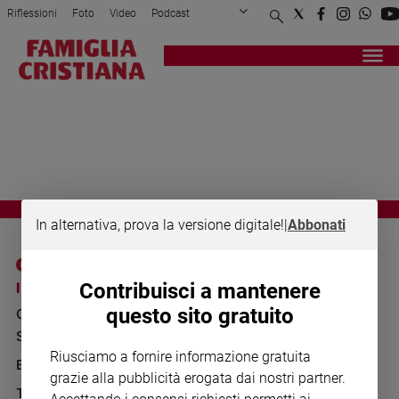
Riflessioni
Foto
Video
Podcast
Privacy Policy
Chi siamo
Contatti
Pubblicità
Attualità
Registrati
Redazione
Italia
VU CUMPRA
Cronaca
Politica
Mondo
Economia
Legalità
In alternativa, prova la versione digitale!
|
Abbonati
e
giustizia
Sport
I SITI SAN PAOLO
NOTE LEGALI
Contribuisci a mantenere
Interviste
questo sito gratuito
GRUPPO EDITORIALE
PRIVACY POLICY
Papa
SAN PAOLO
INFORMATIVA
Riusciamo a fornire informazione gratuita
Papa
BENESSERE
WHISTLEBLOWING
grazie alla pubblicità erogata dai nostri partner.
SOCIAL
TELENOVA