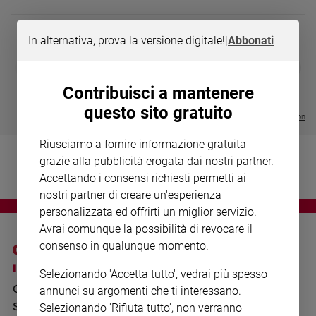
Chiesa
Chiesa
In alternativa, prova la versione digitale!
|
Abbonati
Fede
DIARIO G 2026-27
COLLANA ARS
❮
❯
e
LE GRANDI BASILICHE ITALIANE
€ 8,90
1 - 2
- € 8,90
spiritualità
- VOL DA 1 AL 5
€ 18,50
Contribuisci a mantenere
€ 64,50
Santi
questo sito gratuito
Visualizza tutte le collection
Devozione
e
Riusciamo a fornire informazione gratuita
fede
grazie alla pubblicità erogata dai nostri partner.
Parola
Accettando i consensi richiesti permetti ai
del
nostri partner di creare un'esperienza
giorno
personalizzata ed offrirti un miglior servizio.
Santo
Avrai comunque la possibilità di revocare il
del
consenso in qualunque momento.
giorno
I SITI SAN PAOLO
NOTE LEGALI
Selezionando 'Accetta tutto', vedrai più spesso
Società
GRUPPO EDITORIALE
PRIVACY POLICY
e
annunci su argomenti che ti interessano.
valori
SAN PAOLO
Selezionando 'Rifiuta tutto', non verranno
INFORMATIVA