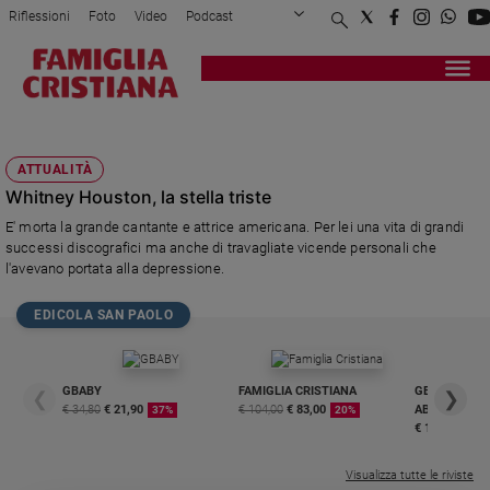
Riflessioni
Foto
Video
Podcast
Privacy Policy
Chi siamo
Contatti
Pubblicità
Attualità
Registrati
Redazione
Italia
WHITNEY HOUSTON
Cronaca
ATTUALITÀ
Politica
Whitney Houston, la stella triste
Mondo
E' morta la grande cantante e attrice americana. Per lei una vita di grandi
Economia
successi discografici ma anche di travagliate vicende personali che
Legalità
l'avevano portata alla depressione.
e
giustizia
EDICOLA SAN PAOLO
Sport
Interviste
GBABY
FAMIGLIA CRISTIANA
GBABY DIGITA
❮
❯
Papa
€ 34,80
€ 21,90
€ 104,00
€ 83,00
ABBONAMEN
37%
20%
€ 16,99
Papa
Visualizza tutte le riviste