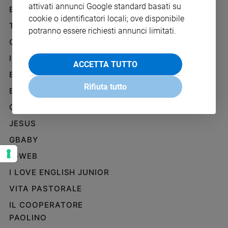
attivati annunci Google standard basati su
Ambiente
BENESSERE
WHISTLEBLOWING
e
cookie o identificatori locali; ove disponibile
SOCIAL
TELENOVA
Creato
potranno essere richiesti annunci limitati.
Volontariato
GAZZETTA D'ALBA
Diritti
IL GIORNALINO
ACCETTA TUTTO
Aziende
EDICOLA SAN PAOLO
di
Rifiuta tutto
valore
EDIZIONI SAN PAOLO
Caso
CREDERE
della
JESUS
settimana
Migranti
GBABY
Diversità
G-WEB
e
inclusione
I LOVE ENGLISH JUNIOR
Costume
VITA PASTORALE
IL COOPERATORE
Cultura
e
PAOLINO
spettacoli