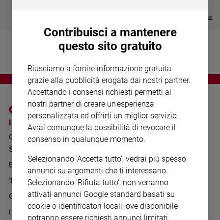
Chiesa
€ 64,50
Chiesa
Visualizza tutte le collection
Contribuisci a mantenere
Fede
questo sito gratuito
e
spiritualità
Riusciamo a fornire informazione gratuita
Santi
grazie alla pubblicità erogata dai nostri partner.
Devozione
Accettando i consensi richiesti permetti ai
e
nostri partner di creare un'esperienza
fede
personalizzata ed offrirti un miglior servizio.
Parola
I SITI SAN PAOLO
NOTE LEGALI
Avrai comunque la possibilità di revocare il
del
GRUPPO EDITORIALE
PRIVACY POLICY
consenso in qualunque momento.
giorno
SAN PAOLO
Santo
INFORMATIVA
Selezionando 'Accetta tutto', vedrai più spesso
del
BENESSERE
WHISTLEBLOWING
annunci su argomenti che ti interessano.
giorno
SOCIAL
TELENOVA
Selezionando 'Rifiuta tutto', non verranno
Società
attivati annunci Google standard basati su
GAZZETTA D'ALBA
e
cookie o identificatori locali; ove disponibile
valori
IL GIORNALINO
potranno essere richiesti annunci limitati.