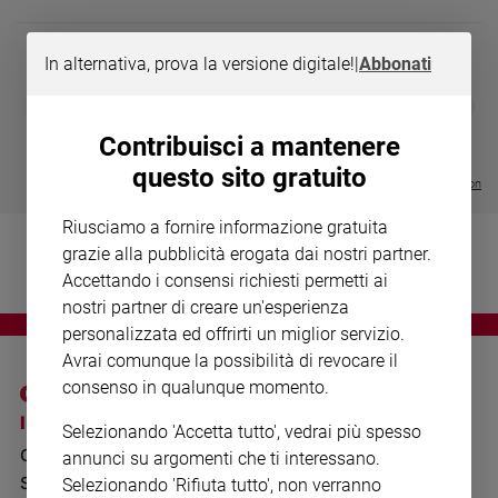
Chiesa
Chiesa
In alternativa, prova la versione digitale!
|
Abbonati
Fede
DIARIO G 2026-27
COLLANA ARS
❮
❯
e
LE GRANDI BASILICHE ITALIANE
€ 8,90
1 - 2
- € 8,90
spiritualità
- VOL DA 1 AL 5
€ 18,50
Contribuisci a mantenere
€ 64,50
Santi
questo sito gratuito
Visualizza tutte le collection
Devozione
e
Riusciamo a fornire informazione gratuita
fede
grazie alla pubblicità erogata dai nostri partner.
Parola
Accettando i consensi richiesti permetti ai
del
nostri partner di creare un'esperienza
giorno
personalizzata ed offrirti un miglior servizio.
Santo
Avrai comunque la possibilità di revocare il
del
consenso in qualunque momento.
giorno
I SITI SAN PAOLO
NOTE LEGALI
Selezionando 'Accetta tutto', vedrai più spesso
Società
GRUPPO EDITORIALE
PRIVACY POLICY
e
annunci su argomenti che ti interessano.
valori
SAN PAOLO
Selezionando 'Rifiuta tutto', non verranno
INFORMATIVA