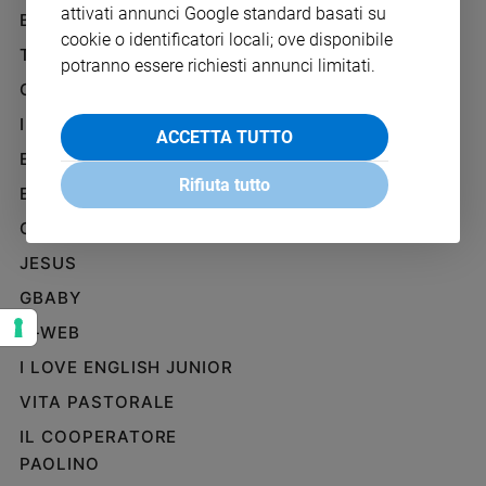
attivati annunci Google standard basati su
Ambiente
BENESSERE
WHISTLEBLOWING
e
cookie o identificatori locali; ove disponibile
SOCIAL
TELENOVA
Creato
potranno essere richiesti annunci limitati.
Volontariato
GAZZETTA D'ALBA
Diritti
IL GIORNALINO
ACCETTA TUTTO
Aziende
EDICOLA SAN PAOLO
di
Rifiuta tutto
valore
EDIZIONI SAN PAOLO
Caso
CREDERE
della
JESUS
settimana
Migranti
GBABY
Diversità
G-WEB
e
inclusione
I LOVE ENGLISH JUNIOR
Costume
VITA PASTORALE
IL COOPERATORE
Cultura
e
PAOLINO
spettacoli