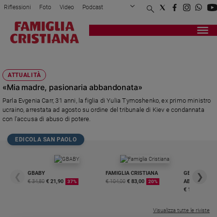
Riflessioni
Foto
Video
Podcast
Privacy Policy
Chi siamo
Contatti
Pubblicità
Attualità
Registrati
Redazione
Italia
YULIA
Cronaca
ATTUALITÀ
Politica
«Mia madre, pasionaria abbandonata»
Mondo
Parla Evgenia Carr, 31 anni, la figlia di Yulia Tymoshenko, ex primo ministro
Economia
ucraino, arrestata ad agosto su ordine del tribunale di Kiev e condannata
Legalità
con l'accusa di abuso di potere.
e
giustizia
EDICOLA SAN PAOLO
Sport
Interviste
GBABY
FAMIGLIA CRISTIANA
GBABY DIGITA
❮
❯
Papa
€ 34,80
€ 21,90
€ 104,00
€ 83,00
ABBONAMEN
37%
20%
€ 16,99
Papa
Visualizza tutte le riviste