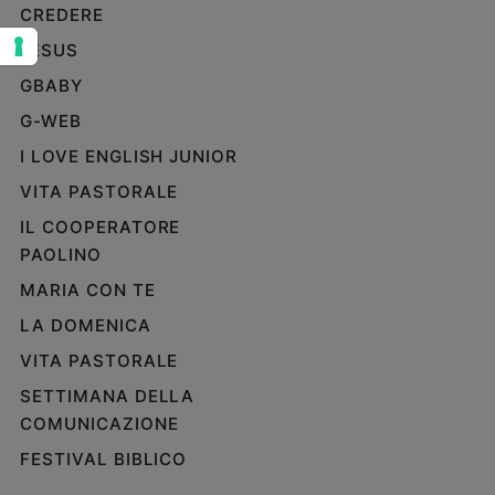
CREDERE
Sanremo
JESUS
2026
Cinema,
GBABY
Tv
G-WEB
e
streaming
I LOVE ENGLISH JUNIOR
Libri
VITA PASTORALE
Musica
IL COOPERATORE
Arte
PAOLINO
Famiglia
MARIA CON TE
ed
educazione
LA DOMENICA
Genitori
VITA PASTORALE
e
SETTIMANA DELLA
figli
COMUNICAZIONE
Nonni
FESTIVAL BIBLICO
Coppia
Scuola