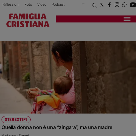
Riflessioni
Foto
Video
Podcast
Privacy Policy
Chi siamo
Contatti
Pubblicità
Attualità
Registrati
Redazione
Italia
ZINGARA
Cronaca
Politica
Mondo
Economia
Legalità
e
giustizia
Sport
Interviste
Papa
STEREOTIPI
Papa
Quella donna non è una “zingara”, ma una madre
Mariateresa Zattoni