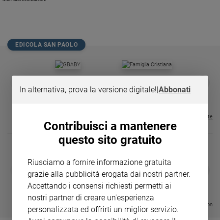
Chiesa
Chiesa
Fede
EDICOLA SAN PAOLO
e
spiritualità
Santi
GBABY
FAMIGLIA CRISTIANA
GBABY DIGITA
❮
❯
Devozione
€ 34,80
€ 21,90
€ 104,00
€ 83,00
ABBONAMEN
37%
20%
In alternativa, prova la versione digitale!
|
Abbonati
e
€ 16,99
fede
Visualizza tutte le riviste
Parola
Contribuisci a mantenere
del
questo sito gratuito
giorno
Santo
Riusciamo a fornire informazione gratuita
del
DIARIO G 2026-27
COLLANA ARS
❮
❯
giorno
grazie alla pubblicità erogata dai nostri partner.
LE GRANDI BASILICHE ITALIANE
€ 8,90
1 - 2
- € 8,90
- VOL DA 1 AL 5
€ 18,50
Accettando i consensi richiesti permetti ai
€ 64,50
Società
nostri partner di creare un'esperienza
e
Visualizza tutte le collection
personalizzata ed offrirti un miglior servizio.
valori