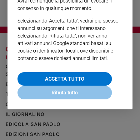
Avrai comunque la possibilità di revocare il
Ambiente
consenso in qualunque momento.
e
Creato
Selezionando 'Accetta tutto', vedrai più spesso
Volontariato
annunci su argomenti che ti interessano.
Diritti
Selezionando 'Rifiuta tutto', non verranno
Aziende
attivati annunci Google standard basati su
di
cookie o identificatori locali; ove disponibile
valore
I SITI SAN PAOLO
NOTE LEGALI
potranno essere richiesti annunci limitati.
Caso
GRUPPO EDITORIALE
PRIVACY POLICY
della
SAN PAOLO
settimana
INFORMATIVA
ACCETTA TUTTO
BENESSERE
WHISTLEBLOWING
Migranti
SOCIAL
Rifiuta tutto
Diversità
TELENOVA
e
GAZZETTA D'ALBA
inclusione
Costume
IL GIORNALINO
EDICOLA SAN PAOLO
Cultura
e
EDIZIONI SAN PAOLO
spettacoli