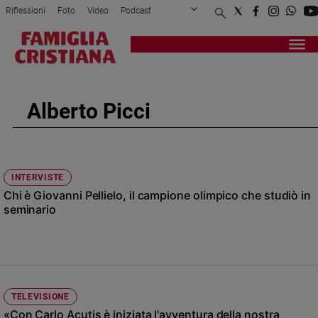
Riflessioni
Foto
Video
Podcast
Privacy Policy
Chi siamo
Contatti
Pubblicità
Attualità
Registrati
Redazione
Italia
Cronaca
Alberto Picci
Politica
Mondo
Economia
Legalità
INTERVISTE
e
Chi è Giovanni Pellielo, il campione olimpico che studiò in
giustizia
seminario
Sport
Interviste
Papa
Papa
TELEVISIONE
«Con Carlo Acutis è iniziata l'avventura della nostra