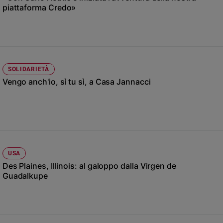
Chiesa
piattaforma Credo»
Chiesa
Fede
e
spiritualità
SOLIDARIETÀ
Santi
Vengo anch'io, sì tu sì, a Casa Jannacci
Devozione
e
fede
Parola
del
giorno
Santo
USA
del
Des Plaines, Illinois: al galoppo dalla Virgen de
giorno
Guadalkupe
Società
e
valori