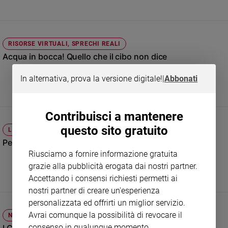
Sanremo
2026
Cinema,
RISORSE VIRTUALI, SPRECHI REALI
Tv
Acqua in bocca! Quello che il cibo non dice
e
streaming
In alternativa, prova la versione digitale!
|
Abbonati
Libri
Musica
Arte
Contribuisci a mantenere
questo sito gratuito
LA FISH ALZA LA VOCE
Famiglia
ed
Persone, non pesi
educazione
Riusciamo a fornire informazione gratuita
grazie alla pubblicità erogata dai nostri partner.
Genitori
e
Accettando i consensi richiesti permetti ai
figli
nostri partner di creare un'esperienza
Nonni
personalizzata ed offrirti un miglior servizio.
Coppia
Avrai comunque la possibilità di revocare il
NETWORK TERZO SETTORE
consenso in qualunque momento.
Scuola