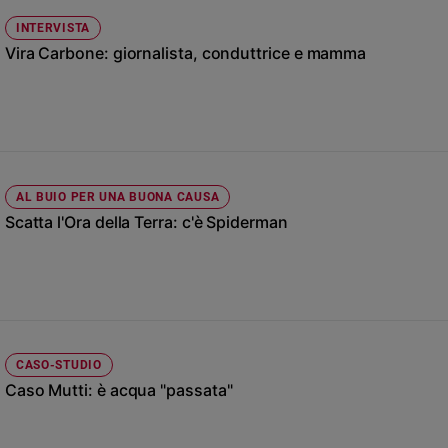
Ambiente
INTERVISTA
e
Vira Carbone: giornalista, conduttrice e mamma
Creato
Volontariato
Diritti
Aziende
di
valore
AL BUIO PER UNA BUONA CAUSA
Caso
Scatta l'Ora della Terra: c'è Spiderman
della
settimana
Migranti
Diversità
e
inclusione
Costume
CASO-STUDIO
Caso Mutti: è acqua "passata"
Cultura
e
spettacoli