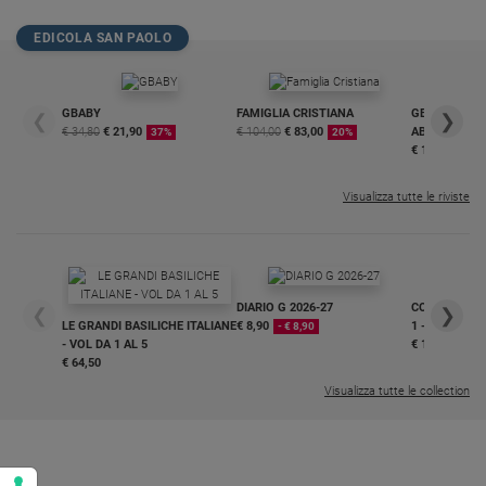
Policy
EDICOLA SAN PAOLO
Chi
GBABY
FAMIGLIA CRISTIANA
GBABY DIGITA
siamo
❮
❯
€ 34,80
€ 21,90
€ 104,00
€ 83,00
ABBONAMEN
37%
20%
€ 16,99
Contatti
Visualizza tutte le riviste
Pubblicità
Registrati
DIARIO G 2026-27
COLLANA ARS
❮
❯
LE GRANDI BASILICHE ITALIANE
€ 8,90
1 - 2
- € 8,90
Redazione
- VOL DA 1 AL 5
€ 18,50
€ 64,50
Visualizza tutte le collection
Social