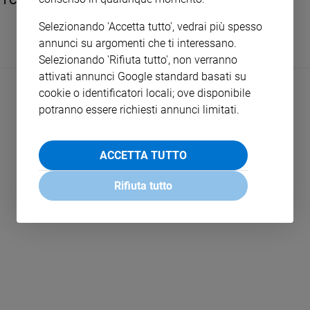
I Cantieri del bene comune
e
Selezionando 'Accetta tutto', vedrai più spesso
giovani
annunci su argomenti che ti interessano.
Adolescenza
Selezionando 'Rifiuta tutto', non verranno
Bioetica
attivati annunci Google standard basati su
cookie o identificatori locali; ove disponibile
potranno essere richiesti annunci limitati.
Vai
ACCETTA TUTTO
Riflessioni
Rifiuta tutto
LEGGI ALTRO
Foto
Video
Podcast
Privacy