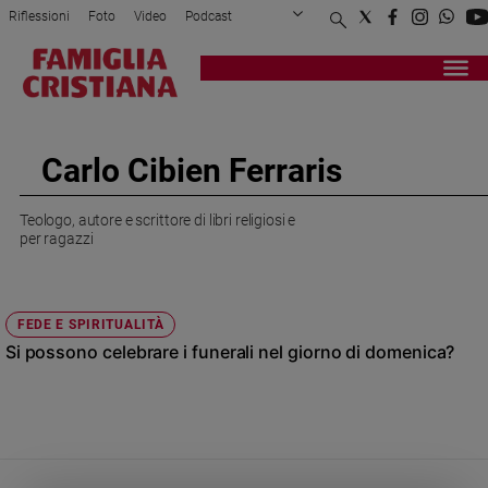
Riflessioni
Foto
Video
Podcast
Privacy Policy
Chi siamo
Contatti
Pubblicità
Attualità
Registrati
Redazione
Italia
Cronaca
Carlo Cibien Ferraris
Politica
Mondo
Teologo, autore e scrittore di libri religiosi e
Economia
per ragazzi
Legalità
e
giustizia
FEDE E SPIRITUALITÀ
Sport
Si possono celebrare i funerali nel giorno di domenica?
Interviste
Papa
Papa