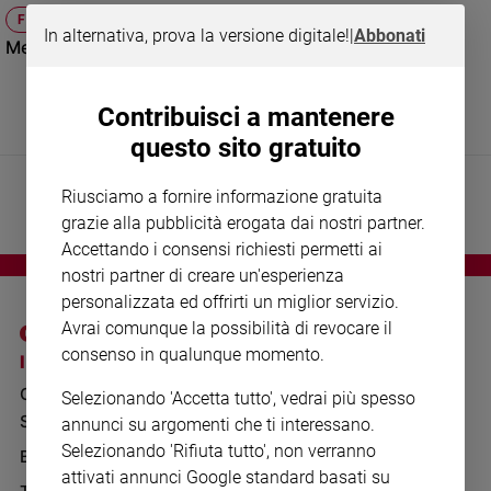
Chiesa
FEDE E SPIRITUALITÀ
In alternativa, prova la versione digitale!
|
Abbonati
Chiesa
Messe televisive, precetto e ministerialità della Chiesa
Fede
e
Contribuisci a mantenere
spiritualità
questo sito gratuito
Santi
Devozione
Riusciamo a fornire informazione gratuita
e
grazie alla pubblicità erogata dai nostri partner.
fede
Accettando i consensi richiesti permetti ai
Parola
nostri partner di creare un'esperienza
del
personalizzata ed offrirti un miglior servizio.
giorno
Avrai comunque la possibilità di revocare il
Santo
consenso in qualunque momento.
I SITI SAN PAOLO
NOTE LEGALI
del
giorno
GRUPPO EDITORIALE
PRIVACY POLICY
Selezionando 'Accetta tutto', vedrai più spesso
SAN PAOLO
annunci su argomenti che ti interessano.
INFORMATIVA
Società
e
Selezionando 'Rifiuta tutto', non verranno
BENESSERE
WHISTLEBLOWING
valori
attivati annunci Google standard basati su
SOCIAL