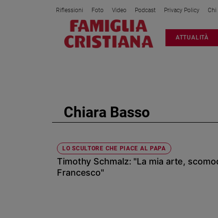
Riflessioni
Foto
Video
Podcast
Privacy Policy
Chi
Attualità
ATTUALITÀ
Italia
Cronaca
Politica
Mondo
Economia
Chiara Basso
Legalità
e
giustizia
Sport
LO SCULTORE CHE PIACE AL PAPA
Timothy Schmalz: "La mia arte, scom
Interviste
Francesco"
Papa
Papa