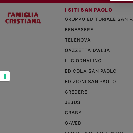
Sanremo
I SITI SAN PAOLO
2026
GRUPPO EDITORIALE SAN 
Cinema,
Tv
BENESSERE
e
TELENOVA
streaming
Libri
GAZZETTA D'ALBA
Musica
IL GIORNALINO
Arte
EDICOLA SAN PAOLO
Famiglia
EDIZIONI SAN PAOLO
ed
educazione
CREDERE
Genitori
JESUS
e
figli
GBABY
Nonni
G-WEB
Coppia
Scuola