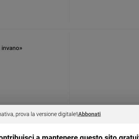
o invano»
nativa, prova la versione digitale!
|
Abbonati
ontribuisci a mantenere questo sito gratui