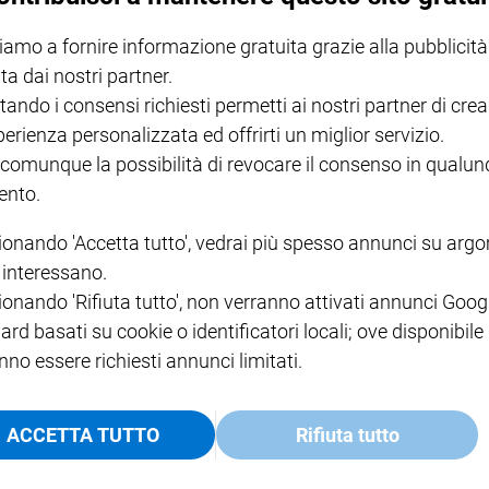
I LOVE ENGLISH JUNIOR
CREDERE
IL G
iamo a fornire informazione gratuita grazie alla pubblicità
GBABY DIGITALE -
€ 69,00
€ 43,90
€ 98,80
€ 49,90
€ 11
35%
49%
ABBONAMENTO ANNUALE
ta dai nostri partner.
€ 16,99
tando i consensi richiesti permetti ai nostri partner di crea
perienza personalizzata ed offrirti un miglior servizio.
 comunque la possibilità di revocare il consenso in qualu
nto.
ionando 'Accetta tutto', vedrai più spesso annunci su arg
COLLANA ARSENIO LUPIN
QUID+ ALLENIAMO
VOL. 1 - 2
MAGNIFICA HUMANITAS -
L'INTELLIGENZA
PRE
i interessano.
€ 18,50
ENCICLICA PAPALE
€ 27,50
SANT
€ 2,90
A 10
ionando 'Rifiuta tutto', non verranno attivati annunci Goog
€ 24
ard basati su cookie o identificatori locali; ove disponibile
nno essere richiesti annunci limitati.
ACCETTA TUTTO
Rifiuta tutto